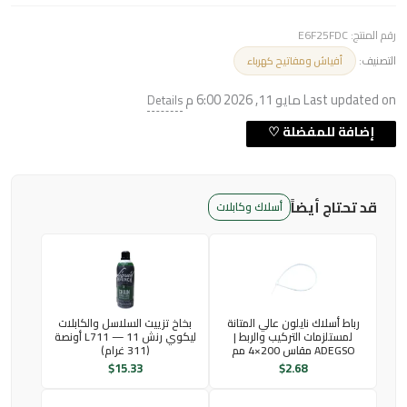
رقم المنتج:
E6F25FDC
التصنيف:
أفياش ومفاتيح كهرباء
Last updated on مايو 11, 2026 6:00 م
Details
قد تحتاج أيضاً
أسلاك وكابلات
رباط أسلاك نايلون عالي المتانة
بخاخ تزييت السلاسل والكابلات
لمستلزمات التركيب والربط |
ليكوي رنش L711 — 11 أونصة
ADEGSO مقاس 200×4 مم
(311 غرام)
$
15.33
$
2.68