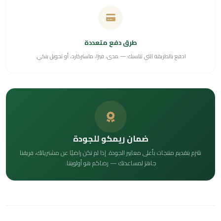
طرق دفع متعددة
ادفع بالطريقة التي تناسبك — مدى، فيزا، ماستركارد، أو تحويل بنكي.
ضمان ريمكو للجودة
نلتزم بتقديم منتجات بأعلى معايير الجودة. إذا لم تكن راضيًا عن مشترياتك، فريقنا
جاهز لمساعدتك — رضاكم هو أولويتنا.