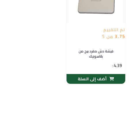
تم التقييم
3.75
من 5
فيشة دش مفرد بيج من
باناسونيك
4.39
$
أضف إلى السلة