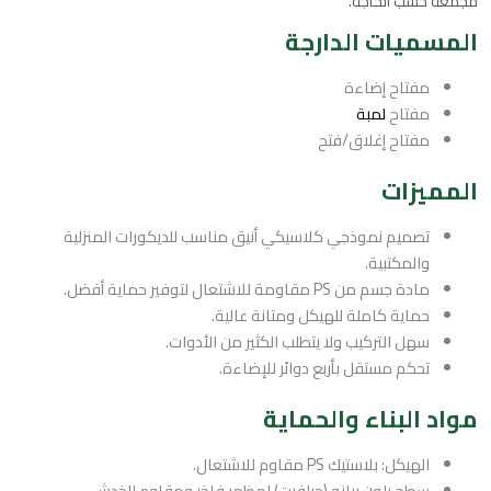
مجمعة حسب الحاجة.
المسميات الدارجة
مفتاح إضاءة
مفتاح
لمبة
مفتاح إغلاق/فتح
المميزات
تصميم نموذجي كلاسيكي أنيق مناسب للديكورات المنزلية
والمكتبية.
مادة جسم من PS مقاومة للاشتعال لتوفير حماية أفضل.
حماية كاملة للهيكل ومتانة عالية.
سهل التركيب ولا يتطلب الكثير من الأدوات.
تحكم مستقل بأربع دوائر للإضاءة.
مواد البناء والحماية
الهيكل: بلاستيك PS مقاوم للاشتعال.
سطح بلون بيانو (جرافيت) لمظهر فاخر ومقاوم للخدش.