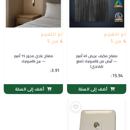
تم التقييم
تم التقييم
4
من 5
4
من 5
مفتاح مكيف عريض 45 أمبير
مفتاح عادي مجوز 15 أمبير
— أبيض من باناسونيك (صنع
— بيج باناسونيك
تايلاندي)
3.91
$
15.94
$
أضف إلى السلة
أضف إلى السلة