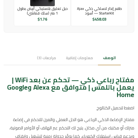
طقم إنذار لاسلكي ذكي Ajax
حبل تعليق بلاستيكي أبيض بطول
StarterKit — أسود
1 متر (سلك قماشي)
$
1.76
$
458.03
الوصف
معلومات إضافية
مراجعات (3)
مفتاح رباعي ذكي — تحكم عن بعد WiFi |
يعمل باللمس | متوافق مع Alexa وGoogle
Home
اضغط لتحميل الكتالوج
مفتاح الإضاءة الذكي الرباعي هو الحل العملي والمرن للتحكم في إضاءة
منزلك أو مكتبك من أي مكان. يتيح لك التحكم عبر الهاتف أو الأوامر الصوتية،
ويدعم قياس استهلاك الكهرباء، كما يوفّر جدولة زمنية لتشغيل وإيقاف