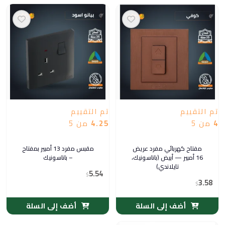
تم التقييم
تم التقييم
4
من 5
4.25
من 5
مفتاح كهربائي مفرد عريض
مقبس مفرد 13 أمبير بمفتاح
16 أمبير — أبيض (باناسونيك،
– باناسونيك
تايلاندي)
5.54
$
3.58
$
أضف إلى السلة
أضف إلى السلة