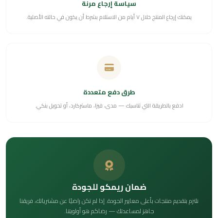
سياسة إرجاع مرنة
يمكنك إرجاع المنتج خلال ٧ أيام من الاستلام بشرط أن يكون في حالته الأصلية.
طرق دفع متعددة
ادفع بالطريقة التي تناسبك — مدى، فيزا، ماستركارد، أو تحويل بنكي.
ضمان ريمكو للجودة
نلتزم بتقديم منتجات بأعلى معايير الجودة. إذا لم تكن راضيًا عن مشترياتك، فريقنا
جاهز لمساعدتك — رضاكم هو أولويتنا.