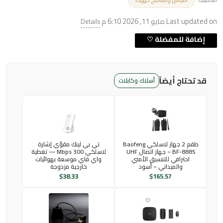
Last updated on مايو 11, 2026 6:10 م
Details
قد تحتاج أيضاً
أسلاك وكابلات
طقم 2 جهاز لاسلكي Baofeng
تي بي لينك مقوّي إشارة
BF-888S – جهاز اتصال UHF
لاسلكي 300 Mbps — تغطية
احترافي للتنسيق الأمني
واي فاي موسعة بهوائيات
والميداني – أسود
خارجية مزدوجة
$
38.33
$
165.57