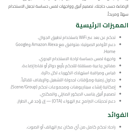
الإضاءة حسب حاجتك. تصميم أنيق وواجهات لمس حساسة تجعل الاستخدام
سهلاً ومريحاً.
المميزات الرئيسية
تحكم عن بعد عبر WiFi باستخدام تطبيق الجوال.
دعم الأوامر الصوتية: متوافق مع Amazon Alexa وGoogle
Home.
واجهة لمس حساسة لراحة الاستخدام اليدوي.
مفاتيح رباعية مستقلة للتحكم بأربع دوائر أو نقاط إضاءة.
قياس ومراقبة استهلاك الكهرباء لكل دائرة.
جداول زمنية ومؤقتات لجدولة التشغيل والإيقاف تلقائياً.
إمكانية إنشاء سيناريوهات ومجموعات تحكم (Scene/Group).
تصميم أنيق يناسب الديكور المنزلي والمكتبي.
دعم تحديثات البرامج عبر الهواء (OTA) — إن وُجد في الطراز.
الفوائد
راحة: تحكم كامل من أي مكان عبر الهاتف أو الصوت.