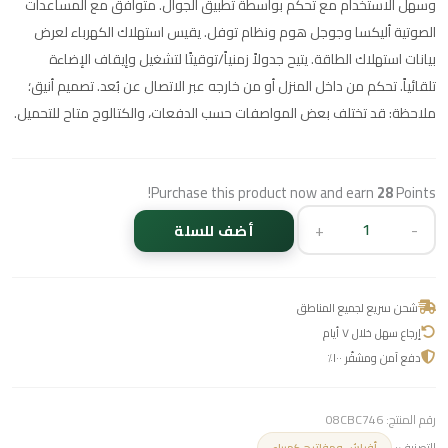
وسهل الاستخدام مع تحكم بواسطة تطبيق الجوال. متوافق مع المساعدات
الصوتية أليكسا وجوجل هوم ونظام توفل. يقيس استهلاك الكهرباء لعرض
بيانات استهلاك الطاقة. يتيح جدولاً زمنياً/توقيتًا لتشغيل وإيقاف الإضاءة
تلقائياً. تحكم من داخل المنزل أو من خارجه عبر الاتصال عن بُعد. تصميم أنيق؛
ملاحظة: قد تختلف بعض المواصفات حسب الدفعات، والكتالوج متاح للتحميل.
Purchase this product now and earn
28
Points!
+
-
أضف للسلة
شحن سريع لجميع المناطق
إرجاع سهل خلال ٧ أيام
دفع آمن ومشفّر ١٠٠٪
رقم المنتج:
08CBC746
التصنيف:
أفياش ومفاتيح كهرباء