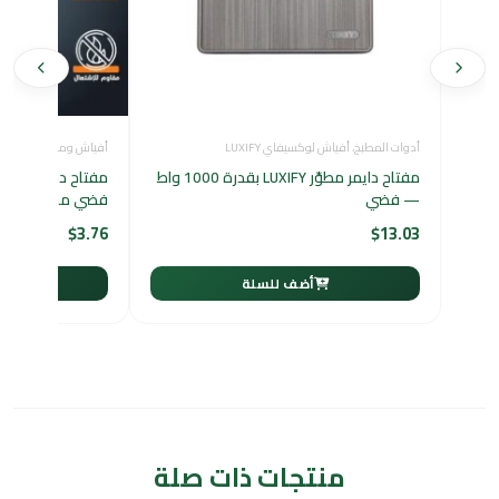
أدوات المطبخ
،
أفياش لوكسيفاي LUXIFY
أفياش ومفاتيح كهرباء
مفتاح دايمر مطوّر LUXIFY بقدرة 1000 واط
مفتاح دركسون مف
— فضي
فضي من توفل
$
3.76
$
13.03
أضف للسلة
أ
منتجات ذات صلة