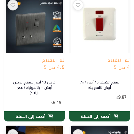
تم التقييم
تم التقييم
4
من 5
4.5
من 5
مفتاح تكييف 45 أمبير 7×7
قابس 13 أمبير بمفتاح عريض
أبيض باناسونيك
أبيض – باناسونيك (صنع
تايلاند)
9.87
$
6.19
$
أضف إلى السلة
أضف إلى السلة