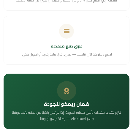
يمكنك إرجاع المنتج خلال ٧ أيام من الاستلام بشرط أن يكون في حالته الأصلية.
طرق دفع متعددة
ادفع بالطريقة التي تناسبك — مدى، فيزا، ماستركارد، أو تحويل بنكي.
ضمان ريمكو للجودة
نلتزم بتقديم منتجات بأعلى معايير الجودة. إذا لم تكن راضيًا عن مشترياتك، فريقنا
جاهز لمساعدتك — رضاكم هو أولويتنا.