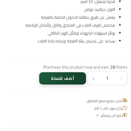
قدرة تشغيل: 32 أمبير
اللون: جرافيت توفل
يعمل عن طريق بطاقة الدخول الخاصة بالغرفة
مخصص لغرف النزلاء في الفنادق والنزل وأماكن الإقامة
يوفّر استهلاك الكهرباء ويقلّل الهدر الطاقي
يساعد على تحسين بيئة الغرفة وزيادة راحة النزلاء
Purchase this product now and earn
28
Points!
+
-
أضف للسلة
شحن سريع لجميع المناطق
إرجاع سهل خلال ٧ أيام
دفع آمن ومشفّر ١٠٠٪