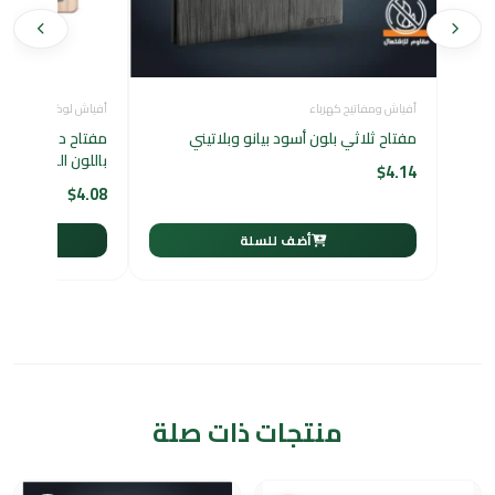
أفياش ومفاتيح كهرباء
أفياش لوكسيفاي LUXIFY
مفتاح ثلاثي بلون أسود بيانو وبلاتيني
باللون الذهبي
$
4.14
$
4.08
أضف للسلة
أ
منتجات ذات صلة