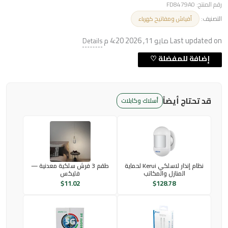
رقم المنتج:
FD8479A0
التصنيف:
أفياش ومفاتيح كهرباء
Last updated on مايو 11, 2026 4:20 م
Details
قد تحتاج أيضاً
أسلاك وكابلات
نظام إنذار لاسلكي Kerui لحماية
طقم 3 فرش سلكية معدنية —
المنازل والمكاتب
فليكس
$
11.02
$
128.78