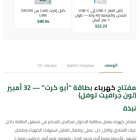
كابل الفنار USB-C إلى USB-C
كابل إنترنت Cat6 من ORCRX
للشحن والمزامنة 60 واط — طول
LINK
1 متر، أبيض
$
80.94
$
22.23
الوصف
معلومات إضافية
مراجعات (3)
مفتاح
كهرباء
بطاقة “أبو كرت” — 32 أمبير
(لون جرافيت توفل)
نبذة
مفتاح كهرباء يعمل ببطاقة الدخول مخصّص للتحكم في تشغيل الطاقة داخل
غرف الفنادق والنزل. حل عملي وفعال لتقليل استهلاك الكهرباء وضمان
تشغيل الأجهزة فقط أثناء وجود النزيل بالغرفة. لونه أنيق (جرافيت توفل)