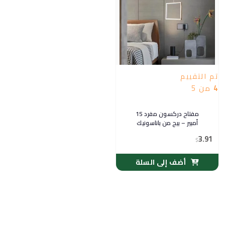
تم التقييم
4
من 5
مفتاح دركسون مفرد 15
أمبير – بيج من باناسونيك
3.91
$
أضف إلى السلة