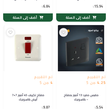
6.84
15.94
$
$
أضف إلى السلة
أضف إلى السلة
تم التقييم
تم التقييم
4.25
من 5
4
من 5
مقبس مفرد 13 أمبير بمفتاح
مفتاح تكييف 45 أمبير 7×7
– باناسونيك
أبيض باناسونيك
9.87
5.54
$
$