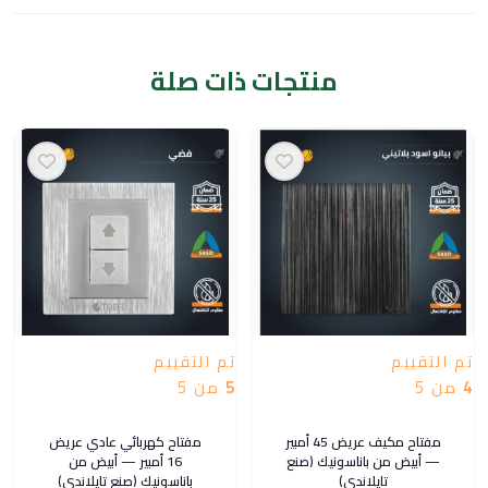
منتجات ذات صلة
تم التقييم
تم التقييم
4
من 5
5
من 5
مفتاح مكيف عريض 45 أمبير
مفتاح كهربائي عادي عريض
— أبيض من باناسونيك (صنع
16 أمبير — أبيض من
تايلاندي)
باناسونيك (صنع تايلاندي)