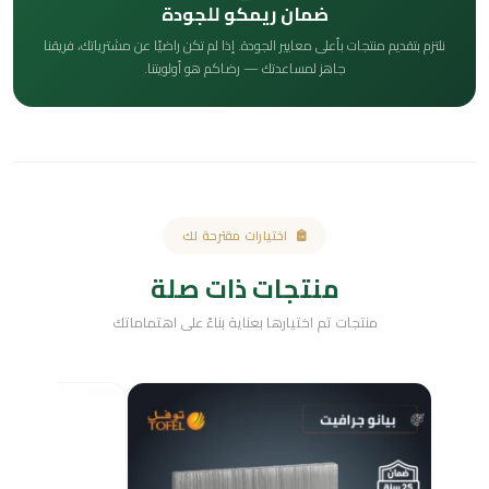
ضمان ريمكو للجودة
نلتزم بتقديم منتجات بأعلى معايير الجودة. إذا لم تكن راضيًا عن مشترياتك، فريقنا
جاهز لمساعدتك — رضاكم هو أولويتنا.
اختيارات مقترحة لك
منتجات ذات صلة
منتجات تم اختيارها بعناية بناءً على اهتماماتك