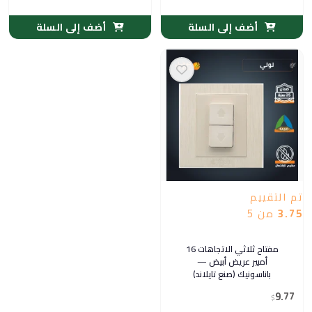
أضف إلى السلة
أضف إلى السلة
تم التقييم
3.75
من 5
مفتاح ثلاثي الاتجاهات 16
أمبير عريض أبيض —
باناسونيك (صنع تايلاند)
9.77
$