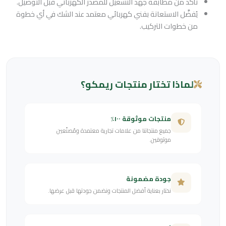
تأكد من مطابقة جهد التشغيل للمصدر الكهربائي قبل التوصيل.
يُفضَّل الاستعانة بفني كهربائي معتمد عند الشك في أي خطوة
من خطوات التركيب.
لماذا تختار منتجات ريمكو؟
منتجات موثوقة ١٠٠٪
جميع منتجاتنا من علامات تجارية معتمدة ومُصنّعين
موثوقين.
جودة مضمونة
نختار بعناية أفضل المنتجات ونضمن جودتها قبل عرضها.