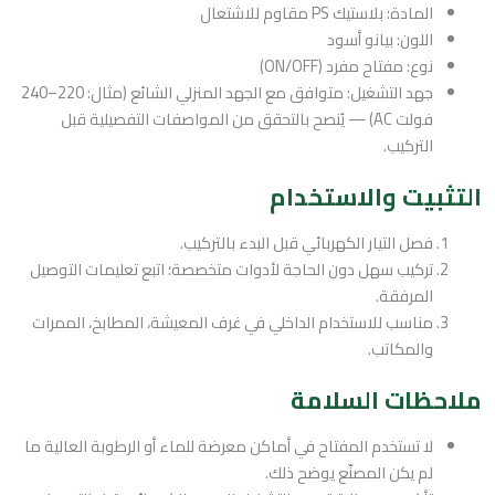
المادة: بلاستيك PS مقاوم للاشتعال
اللون: بيانو أسود
نوع: مفتاح مفرد (ON/OFF)
جهد التشغيل: متوافق مع الجهد المنزلي الشائع (مثال: 220–240
فولت AC) — يُنصح بالتحقق من المواصفات التفصيلية قبل
التركيب.
التثبيت والاستخدام
فصل التيار الكهربائي قبل البدء بالتركيب.
تركيب سهل دون الحاجة لأدوات متخصصة؛ اتبع تعليمات التوصيل
المرفقة.
مناسب للاستخدام الداخلي في غرف المعيشة، المطابخ، الممرات
والمكاتب.
ملاحظات السلامة
لا تستخدم المفتاح في أماكن معرضة للماء أو الرطوبة العالية ما
لم يكن المصنّع يوضح ذلك.