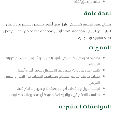
مفتاح إغلاق/فتح
لمحة عامة
مفتاح مفرد بتصميم كلاسيكي بلون بيانو أسود، مخصَّص للتحكم في توصيل
التيار الكهربائي إلى مجموعة كاملة أو إلى مجموعة محددة من المصابيح داخل
الدارة المنزلية أو التجارية.
المميزات
تصميم نموذجي كلاسيكي أنيق بلون بيانو أسود يناسب الديكورات
المختلفة.
هيكل من مادة PS مقاومة للاشتعال لتوفير أمان أفضل.
حماية كاملة لحركة المفتاح ومقابضه للحماية من الغبار واللمس
العرضي.
تركيب سهل ولا يتطلب أدوات معقدة أو مهارات احترافية.
مناسب للتحكم في دوائر إضاءة مفردة أو مجموعات مصابيح.
المواصفات المقترحة