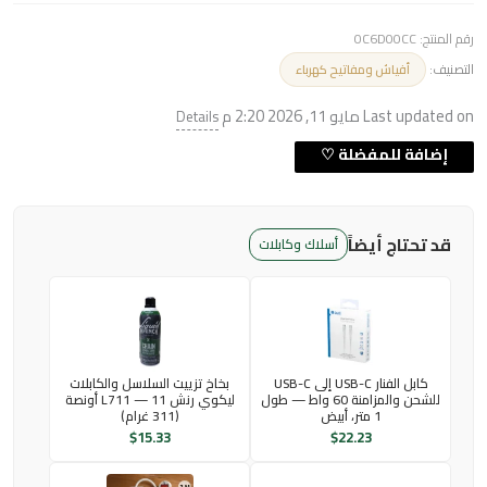
رقم المنتج:
0C6D00CC
التصنيف:
أفياش ومفاتيح كهرباء
Last updated on مايو 11, 2026 2:20 م
Details
قد تحتاج أيضاً
أسلاك وكابلات
كابل الفنار USB-C إلى USB-C
بخاخ تزييت السلاسل والكابلات
للشحن والمزامنة 60 واط — طول
ليكوي رنش L711 — 11 أونصة
1 متر، أبيض
(311 غرام)
$
15.33
$
22.23