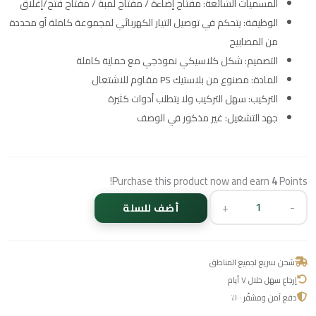
المسميات الشائعة: مفتاح إضاءة / مفتاح لمبة / مفتاح فتح/إغلاق
الوظيفة: يتحكم في توصيل التيار الكهربائي لمجموعة كاملة أو محددة
من المصابيح
التصميم: شكل كلاسيكي نموذجي مع حماية كاملة
المادة: مصنوع من بلاستيك PS مقاوم للاشتعال
التركيب: سهل التركيب ولا يتطلب أدوات كثيرة
جهد التشغيل: غير مذكور في الوصف
Purchase this product now and earn
4
Points!
+
-
أضف للسلة
شحن سريع لجميع المناطق
إرجاع سهل خلال ٧ أيام
دفع آمن ومشفّر ١٠٠٪