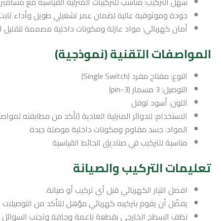
سهل التركيب: مناسب للتركيبات المنزلية القياسية مع مسامي
جودة وموثوقية عالية لضمان عمر تشغيلي طويل وأداء ثابت.
أمان كهربائي: مواد عازلة ومكونات داخلية مصممة لتقليل الم
المواصفات التقنية (نموذجية)
النوع: مفتاح مفرد (Single Switch)
التوصيل: 3 مسمار (3-pin)
اللون: أسود توفل
الاستخدام: للدوائر المنزلية العادية (تأكد من مطابقته لمواص
المواد: جسد مقاوم ومكونات داخلية موصلة جيدة
مناسبة للتركيب في صناديق الحائط القياسية
تعليمات التركيب والصيانة
افصل التيار الكهربائي قبل أي تركيب أو صيانة.
يفضّل أن يقوم بتركيبه كهربائي مؤهل للتأكد من التوصيلات ا
نظف السطح الخارجي بقطعة ناعمة وجافة وتجنب السوائل ال