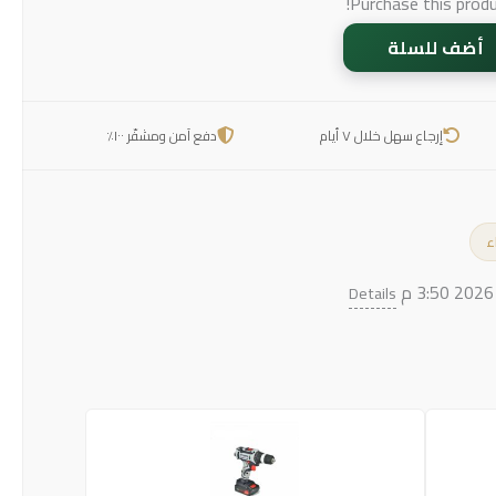
Purchase this prod
أضف للسلة
إرجاع سهل خلال ٧ أيام
دفع آمن ومشفّر ١٠٠٪
ء
Details