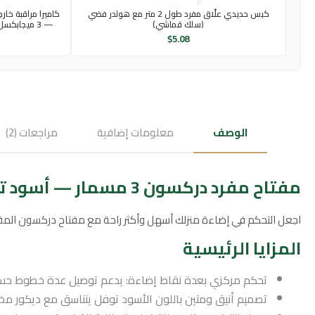
كبس حديدي علّاق مفرد طول 2 متر مع هولدر فضي
(سلك قماشي)
— 3 ميجابكسل، واي فاي، رؤية ليلية وكشف حركة
$
5.08
الوصف
معلومات إضافية
مراجعات (2)
مفتاح مفرد دركسون 3 مسمار — أسود توفل
اجعل التحكم في إضاءة منزلك أسهل وأكثر راحة مع مفتاح دركسون المفرد بتوصيلة 3 مسمار باللون الأسود (توفل). تصميم عملي وموثوق يوفر طريقة ذكية وفعالة لإ
المزايا الرئيسية
تحكم مركزي بعدة نقاط إضاءة: يدعم توصيل عدة خطوط حسب ت
تصميم أنيق ومتين باللون الأسود توفل يتناسق مع ديكور مخ