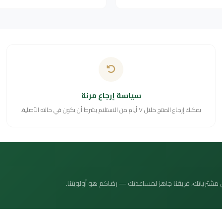
سياسة إرجاع مرنة
يمكنك إرجاع المنتج خلال ٧ أيام من الاستلام بشرط أن يكون في حالته الأصلية.
 عن مشترياتك، فريقنا جاهز لمساعدتك — رضاكم هو أولويتنا.