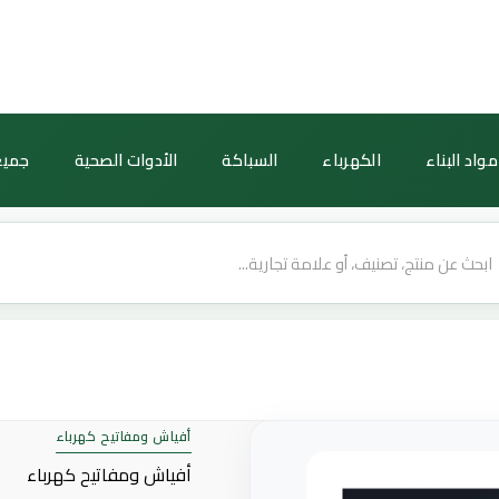
كمية
مفتاح
مفرد
دركسون
بثلاث
مواد البناء
الكهرباء
السباكة
الأدوات الصحية
جميع
مسامير
—
أسود
(توفل)
أفياش ومفاتيح كهرباء
أفياش ومفاتيح كهرباء