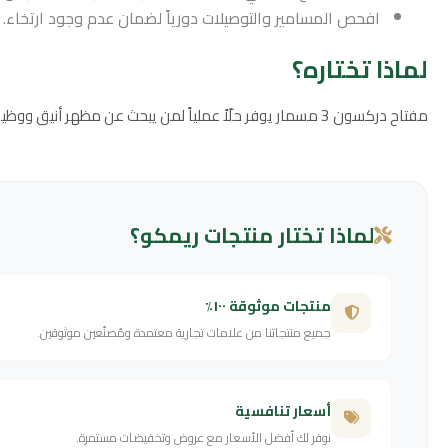
افحص المسامير والتوصيلات دورياً لضمان عدم وجود ارتخاء.
لماذا تختاره؟
مفتاح دركسون 3 مسمار يوفر حلّاً عملياً لمن يبحث عن مظهر أنيق ووظيفة موثوقة في آن واحد. مناسب للمنازل والمكاتب حيث يلزم التحكم في مصادر إضاءة متعددة عبر مفتاح واحد.
لماذا تختار منتجات ريمكو؟
منتجات موثوقة ١٠٠٪
جميع منتجاتنا من علامات تجارية معتمدة ومُصنّعين موثوقين.
أسعار تنافسية
نوفر لك أفضل الأسعار مع عروض وتخفيضات مستمرة.