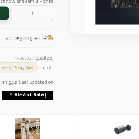
uct now and earn
3
Points!
+
-
شحن سريع لجميع المناطق
رقم المنتج:
478C5337
التصنيف:
أفياش ومفاتيح كهربا
Last updated on مايو 11, 2026 3:50 م