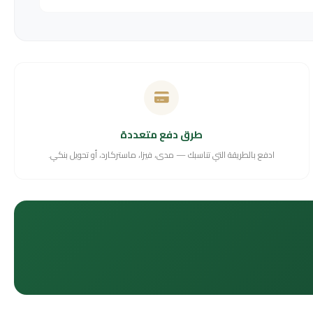
طرق دفع متعددة
ادفع بالطريقة التي تناسبك — مدى، فيزا، ماستركارد، أو تحويل بنكي.