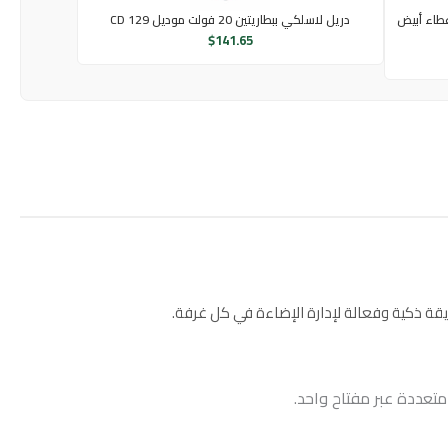
ة منافذ، سلك بطول 3 متر، غطاء أبيض
دريل لاسلكي ببطاريتين 20 فولت موديل CD 129
$
141.65
تعددة عبر مفتاح واحد.