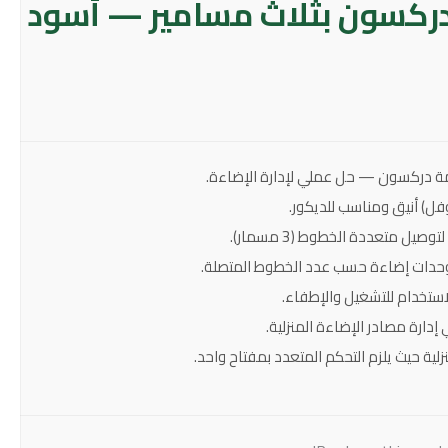
دركسون بثلاث مسامير — أسود
ة دركسون — حل عملي لإدارة الإضاءة.
ل) أنيق ومناسب للديكور.
يل متعددة الخطوط (3 مسمار).
وحدات إضاءة حسب عدد الخطوط المتصلة.
ستخدام للتشغيل والإطفاء.
دارة مصادر الإضاءة المنزلية.
لية حيث يلزم التحكم المتعدد بمفتاح واحد.