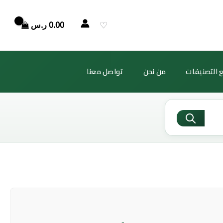
السعر
السعر
الأصلي
الحالي
♡
0.00
ر.س
هو:
هو:
$13.68.
$6,769.94.
 التصنيفات
من نحن
تواصل معنا