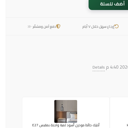
أضف للسلة
إرجاع سهل خلال ٧ أيام
دفع آمن ومشفّر ١٠٠٪
Details
أبليك حائط مودرن أسود لمبة واحدة بمقبس E27