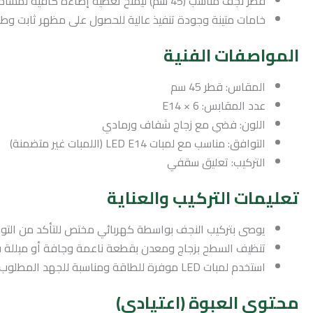
قطر نجف مناسب (45 سم) ليمنح تغطية إضاءة كافية لمساحات متوسطة.
خامات متينة وجودة تنفيذ عالية للحصول على مظهر ثابت وطو
المواصفات الفنية
المقاس: قطر 45 سم
عدد المقابس: 6 × E14
اللون: فضي مع زجاج شفاف ورمادي
التوافق: مناسب مع لمبات LED E14 (اللمبات غير متضمنة)
التركيب: تعليق سقفي
تعليمات التركيب والعناية
يوصى بتركيب النجف بواسطة كهربائي مختص للتأكد من التوص
تنظيف السطح بزجاج ومعدن بقطعة ناعمة وجافة أو مبللة قلي
استخدم لمبات LED موفرة للطاقة ومناسبة للجهد المطلوب.
محتوى العبوة (اعتيادي)