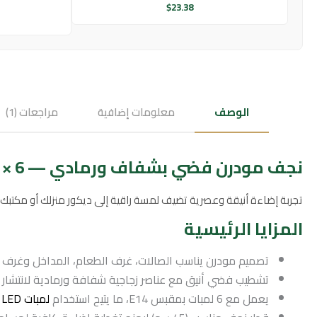
$
23.38
الوصف
معلومات إضافية
مراجعات (1)
نجف مودرن فضي بشفاف ورمادي — E14 × 6 (قطر 45 سم)
تجربة إضاءة أنيقة وعصرية تضيف لمسة راقية إلى ديكور منزلك أو مكتب
المزايا الرئيسية
تصميم مودرن يناسب الصالات، غرف الطعام، المداخل وغرف ا
تشطيب فضي أنيق مع عناصر زجاجية شفافة ورمادية لانتشار 
يعمل مع 6 لمبات بمقبس E14، ما يتيح استخدام
لمبات LED
م