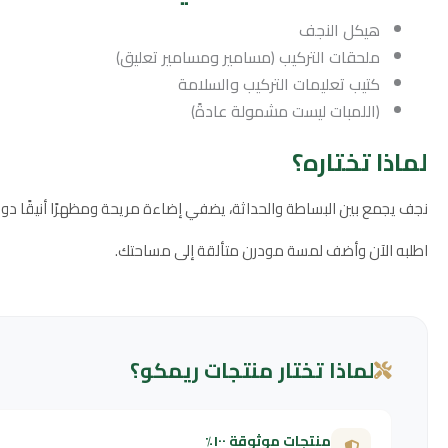
هيكل النجف
ملحقات التركيب (مسامير ومسامير تعليق)
كتيب تعليمات التركيب والسلامة
(اللمبات ليست مشمولة عادةً)
لماذا تختاره؟
نجف يجمع بين البساطة والحداثة، يضفي إضاءة مريحة ومظهرًا أنيقًا دون
اطلبه الآن وأضف لمسة مودرن متألقة إلى مساحتك.
لماذا تختار منتجات ريمكو؟
منتجات موثوقة ١٠٠٪