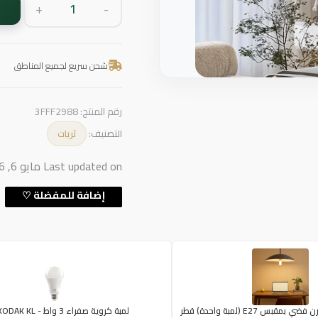
+
-
شحن سريع لجميع المناطق
رقم المنتج:
3FFF2988
التصنيف:
ثريات
Last updated on مايو 6, 2026 4:40 م
مصباح معلق مودرن فضي بمقبس E27 (لمبة واحدة) قطر
لمبة كروية صفراء 3 واط - KODAK KL