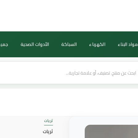
كمية
نجف
مودرن
فضي
بلمسات
مواد البناء
الكهرباء
السباكة
الأدوات الصحية
جميع
شفافة
ورمادية
—
6
مصابيح
E14،
قطر
45
سم
ثريات
ثريات