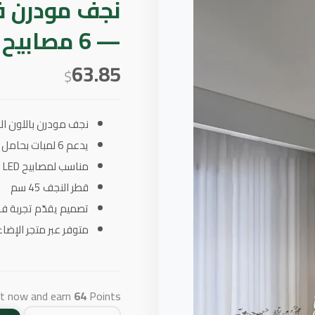
نجف مودرن ف
— 6 مصابيح E14، قطر 45 سم
63.85
$
نجف مودرن باللون ا
يدعم 6 لمبات بحامل E14
مناسب لمصابيح LED مع تحكم متعدد أوضاع الإضاءة
قطر النجف 45 سم
تصميم يقدّم تجربة 
متوفر عبر متجر الإضا
ct now and earn
64
Points!