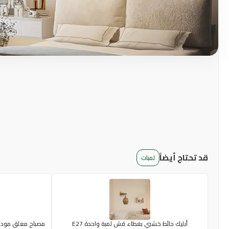
قد تحتاج أيضاً
لمبات
أبليك حائط خشبي بغطاء قش لمبة واحدة E27