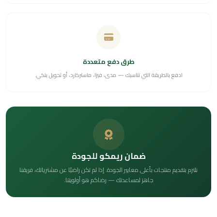
طرق دفع متعددة
ادفع بالطريقة التي تناسبك — مدى، فيزا، ماستركارد، أو تحويل بنكي.
ضمان ريمكو للجودة
نلتزم بتقديم منتجات بأعلى معايير الجودة. إذا لم تكن راضيًا عن مشترياتك، فريقنا
جاهز لمساعدتك — رضاكم هو أولويتنا.