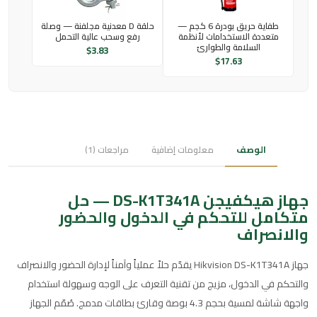
طفاية حريق بودرة 6 كجم —
حلقة D معدنية مجلفنة — وصلة
متعددة الاستخدامات لأنظمة
رفع وسحب عالية التحمل
السلامة والطوارئ
$
3.83
$
17.63
الوصف
معلومات إضافية
مراجعات (1)
جهاز هيكفيجن DS-K1T341A — حل
متكامل للتحكم في الدخول والحضور
والانصراف
جهاز Hikvision DS-K1T341A يقدّم حلاً عملياً وآمناً لإدارة الحضور والانصراف
والتحكم في الدخول، مزيج من تقنية التعرف على الوجه وسهولة استخدام
واجهة شاشة لمسية بحجم 4.3 بوصة وقارئ بطاقات مدمج. صُمّم الجهاز