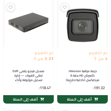
تم التقييم
تم التقييم
4
من 5
3.33
من 5
حزمة مراقبة Hikvision:
مسجل فيديو رقمي DVR
كاميرتان HD بدقة 6
ثماني القنوات — إدارة
ميجابكسل (داخلية/خارجية)
تسجيل موثوقة وأداء
مع مسجل 4 قنوات — أمان
مستقر للمنازل والمنشآت ·
118.47
191.32
$
عملي ومرن
$
Hikvision بتصميم نحيف
عملي
أضف إلى السلة
أضف إلى السلة