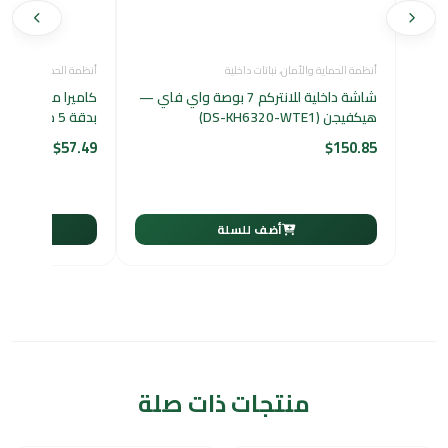
أنظمة الحماية والأمان
،
نباتات داخلية
أنظمة الحماية والأمان
،
شاشة داخلية للانتركم 7 بوصة واي فاي —
هيكفيجن (DS-KH6320-WTE1)
بدقة 5 ميجابكسل وعدسة 3.6 مم
$
57.49
$
150.85
أضف للسلة
أ
منتجات ذات صلة