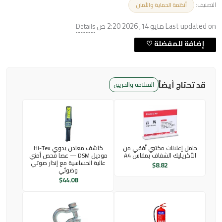
التصنيف:
أنظمة الحماية والأمان
Last updated on مايو 14, 2026 2:20 ص
Details
قد تحتاج أيضاً
السلامة والحريق
حامل إعلانات مكتبي أفقي من
كاشف معادن يدوي Hi-Tex
الأكريليك الشفاف بمقاس A4
موديل DSM — عصا فحص أمني
عالية الحساسية مع إنذار صوتي
$
8.82
وضوئي
$
44.08