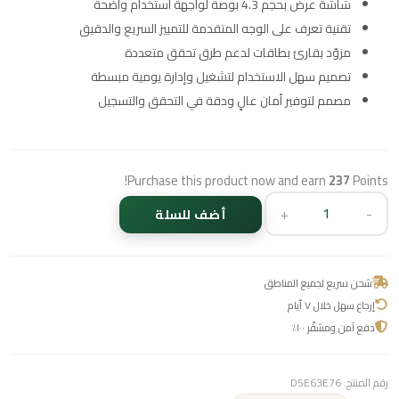
شاشة عرض بحجم 4.3 بوصة لواجهة استخدام واضحة
تقنية تعرف على الوجه المتقدمة للتمييز السريع والدقيق
مزوّد بقارئ بطاقات لدعم طرق تحقق متعددة
تصميم سهل الاستخدام لتشغيل وإدارة يومية مبسطة
مصمم لتوفير أمان عالٍ ودقة في التحقق والتسجيل
Purchase this product now and earn
237
Points!
+
-
أضف للسلة
شحن سريع لجميع المناطق
إرجاع سهل خلال ٧ أيام
دفع آمن ومشفّر ١٠٠٪
رقم المنتج:
D5E63E76