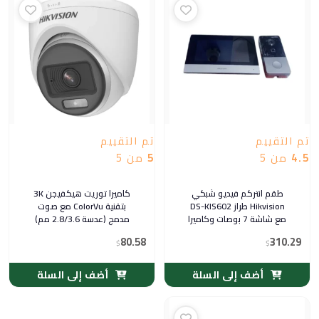
تم التقييم
تم التقييم
4.5
من 5
5
من 5
طقم انتركم فيديو شبكي
كاميرا توريت هيكفيجن 3K
Hikvision طراز DS-KIS602
بتقنية ColorVu مع صوت
مع شاشة 7 بوصات وكاميرا
مدمج (عدسة 2.8/3.6 مم)
بدقة 2 ميجابكسل
80.58
310.29
$
$
أضف إلى السلة
أضف إلى السلة