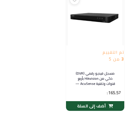
تم التقييم
3
من 5
مسجل فيديو رقمي (DVR)
ذكي من Hikvision بأربع
قنوات وتقنية AcuSense —
موديل iDS-7204HQHI-
165.57
M1/S
$
أضف إلى السلة