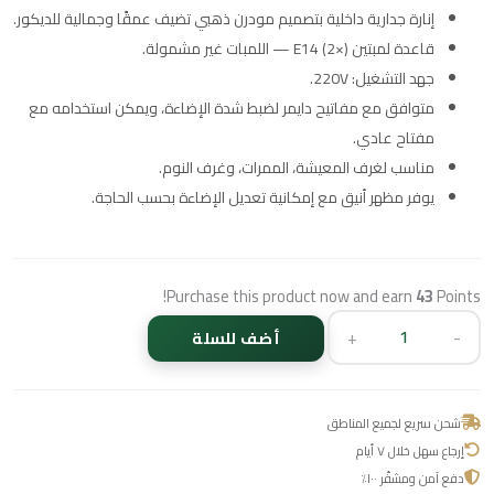
إنارة جدارية داخلية بتصميم مودرن ذهبي تضيف عمقًا وجمالية للديكور.
قاعدة لمبتين E14 (2×) — اللمبات غير مشمولة.
جهد التشغيل: 220V.
متوافق مع مفاتيح دايمر لضبط شدة الإضاءة، ويمكن استخدامه مع
مفتاح عادي.
مناسب لغرف المعيشة، الممرات، وغرف النوم.
يوفر مظهر أنيق مع إمكانية تعديل الإضاءة بحسب الحاجة.
Purchase this product now and earn
43
Points!
+
-
أضف للسلة
شحن سريع لجميع المناطق
إرجاع سهل خلال ٧ أيام
دفع آمن ومشفّر ١٠٠٪