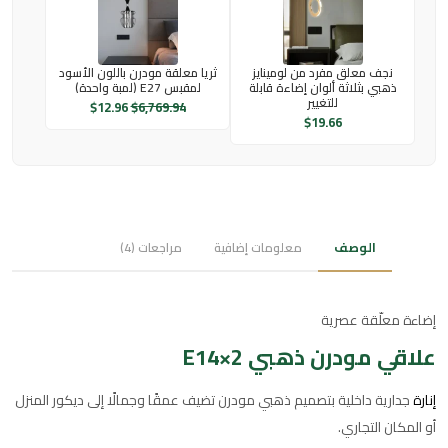
نجف معلق مفرد من لومينايز
ثريا معلقة مودرن باللون الأسود
ذهبي بثلاثة ألوان إضاءة قابلة
لمقبس E27 (لمبة واحدة)
للتغيير
$
12.96
$
6,769.94
$
19.66
الوصف
معلومات إضافية
مراجعات (4)
إضاءة معلّقة عصرية
علاقي مودرن ذهبي E14×2
إنارة
جدارية داخلية بتصميم ذهبي مودرن تضيف عمقًا وجمالًا إلى ديكور المنزل
أو المكان التجاري.