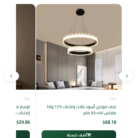
ثريات
ثريات
نجف مودرن أسود بثلاث إضاءات 125 واط
مقاس 40+60 ملم
إضاءات 60 واط
$
39.86
$
68.18
أضف للسلة
أ