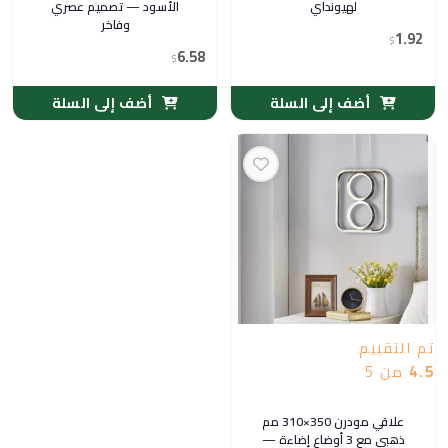
لهيونداي
الأسود — تصميم عصري
وفاخر
1.92
$
6.58
$
أضف إلى السلة
أضف إلى السلة
تم التقييم
4.5
من 5
علاقي مودرن 350×310 مم
ذهبي مع 3 أوضاع إضاءة —