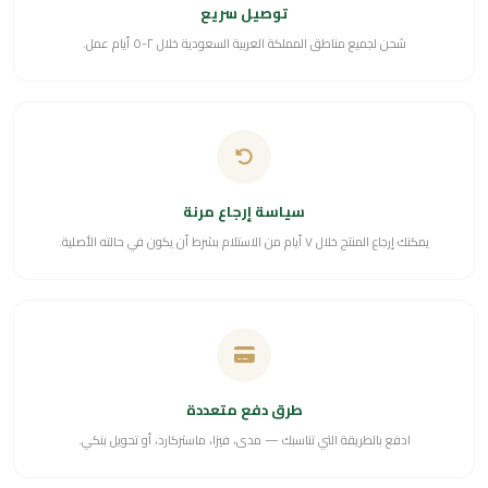
توصيل سريع
شحن لجميع مناطق المملكة العربية السعودية خلال ٢-٥ أيام عمل.
سياسة إرجاع مرنة
يمكنك إرجاع المنتج خلال ٧ أيام من الاستلام بشرط أن يكون في حالته الأصلية.
طرق دفع متعددة
ادفع بالطريقة التي تناسبك — مدى، فيزا، ماستركارد، أو تحويل بنكي.