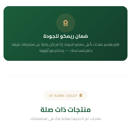
ضمان ريمكو للجودة
نلتزم بتقديم منتجات بأعلى معايير الجودة. إذا لم تكن راضيًا عن مشترياتك، فريقنا
جاهز لمساعدتك — رضاكم هو أولويتنا.
اختيارات مقترحة لك
منتجات ذات صلة
منتجات تم اختيارها بعناية بناءً على اهتماماتك