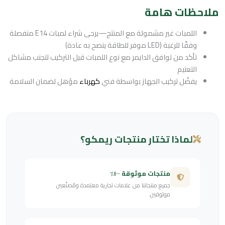
ملاحظات هامة
اللمبات غير مشمولة مع المنتج—يرجى شراء لمبات E14 منفصلة
وفقًا للرغبة (LED موفر للطاقة ينصح به عادة)
تأكد من توافق الدايمر مع نوع اللمبات قبل التركيب لتجنب مشاكل
التعتيم
يفضّل تركيب الجهاز بواسطة فني
كهرباء
مؤهل لضمان السلامة
لماذا تختار منتجات ريمكو؟
منتجات موثوقة ١٠٠٪
جميع منتجاتنا من علامات تجارية معتمدة ومُصنّعين
موثوقين.