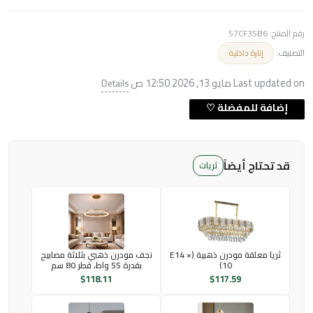
رقم المنتج:
57CF35B6
التصنيف:
إنارة داخلية
Last updated on مايو 13, 2026 12:50 ص
Details
قد تحتاج أيضاً
ثريات
ثريا معلقة مودرن ذهبية (E14 ×
نجف مودرن ذهبي بثلاثة مصابيح
10)
بقدرة 55 واط، قطر 80 سم
$
118.11
$
117.59