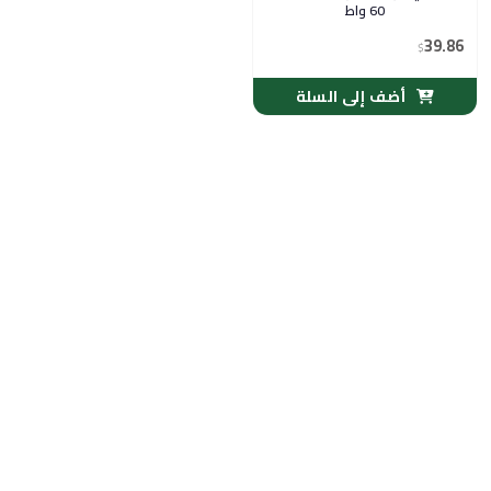
60 واط
39.86
$
أضف إلى السلة