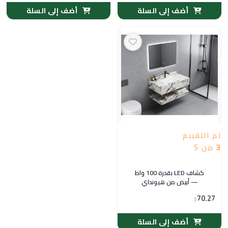
أضف إلى السلة
أضف إلى السلة
تم التقييم
3
من 5
كشاف LED بقدرة 100 واط
— أبيض من هيونداي
70.27
$
أضف إلى السلة