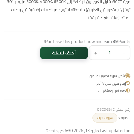
ميزة 3CCT: قابل لتغيير لون الإضاءة إلى 3000K، 4000K، 6500K مزود بـ “30
توفل” (مذكور في العنوان) ملاحظة: لا توجد مواصفات إضافية في وصف
المنتج (سلة الشراء فارغة)
Purchase this product now and earn
39
Points!
+
-
أضف للسلة
شحن سريع لجميع المناطق
إرجاع سهل خلال ٧ أيام
دفع آمن ومشفّر ١٠٠٪
رقم المنتج:
D3CD654C
التصنيف:
سبوت لايت
Last updated on مايو 13, 2026 6:30 ص
Details