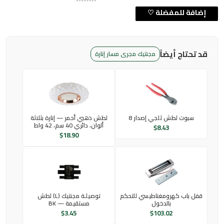
قد تحتاج أيضاً
مجنتيك مجرى مسار إنارة
سبوت لطش ثلجي إصدار 8
لطش ذهبي أحمر — إنارة بثلاثة
ألوان، دائري 40 سم، 42 واط
$
8.43
$
18.90
قفل باب كهرومغناطيسي للتحكم
توصيلـة مجنتيك (L) لطش
بالدخول
مستقيمة — BK
$
3.45
$
103.02