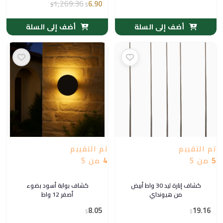
1,269.36
6.90
$
$
أضف إلى السلة
أضف إلى السلة
تم التقييم
تم التقييم
5
من 5
4
من 5
كشاف إنارة ليد 30 واط أبيض
كشاف بوابة أسود بضوء
من هيونداي
أصفر 12 واط
8.05
19.16
$
$