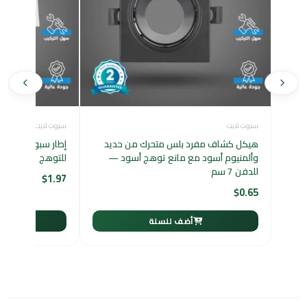
سبوت لايت
سبوت لايت
هيكل كشاف مفرد بلس متحرك من حديد
إطار سبوت مربع ث
وألمنيوم أسود مع مانع توهج أسود —
للتوهج 7×23 سم
للدفن 7 سم
$
1.97
$
0.65
أضف للسلة
أ