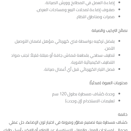
إضاءة العمل في المطابخ وورش الصيانة.
صفوف إضاءة لمحلات البيع ومساحات العرض.
ممرات ومناطق انتظار.
نصائح التركيب والصيانة
يفضل تركيبه بواسطة فني كهربائي مؤهل لضمان التوصيل
الآمن.
تنظيف سطحي بقطعة قماش جافة أو مبللة قليلاً؛ تجنب مواد
التنظيف الكيميائية القوية.
فصل التيار الكهربائي قبل أي أعمال صيانة.
محتويات العبوة (مبدئياً)
وحدة كشاف مسطرة بطول 120 سم
تعليمات الاستخدام (إن وجدت)
خاتمة
كشاف مسطرة بنية تصميم مطوّر ومرونة في اختيار لون الإضاءة، حل عملي
وجمالي لمساحات العمل والمنزل. للاستفسار عن التوافر أو التركيب أرسل طلبك