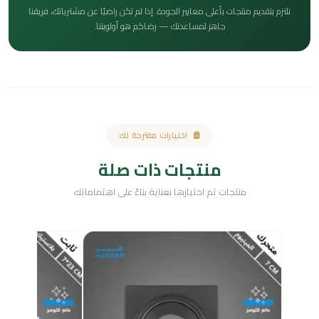
نلتزم بتقديم منتجات بأعلى معايير الجودة. إذا لم تكن راضيًا عن مشترياتك، فريقنا
جاهز لمساعدتك — رضاكم هو أولويتنا.
اختيارات مقترحة لك
منتجات ذات صلة
منتجات تم اختيارها بعناية بناءً على اهتماماتك