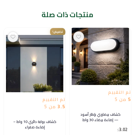
منتجات ذات صلة
السعر
السعر
تخفيض!
الحالي
الأصلي
هو:
هو:
$1,269.36.
$6.90.
تم التقييم
5
من 5
تم التقييم
3.5
من 5
كشاف بيضاوي بإطار أسود
— إضاءة بيضاء 30 واط
كشاف بوابة دائري 10 واط –
إضاءة صفراء
3.02
$