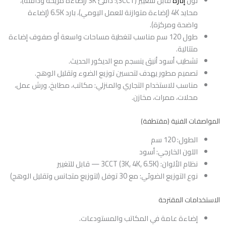
لون
إنارة
قابل للتغيير (3CCT): دافئ 3K (إضاءة مريحة ودافئة)،
محايد 4K (إضاءة متوازنة للعمل اليومي)، بارد 6.5K (إضاءة
واضحة ومركزة).
طول 120 سم مناسب لتغطية مساحات واسعة أو صفوف إضاءة
متتالية.
تشطيب أسود أنيق ينسجم مع الديكور الحديث.
تصميم مطور يهدف لتحسين توزيع الضوء وتقليل الوهج.
مناسب للاستخدام التجاري والمنزلي: مكاتب، مطابخ، ورش عمل،
محلات، ممرات، مخازن.
المواصفات الفنية (مقتطفة)
الطول: 120 سم
اللون الخارجي: أسود
نظام الألوان: 3CCT (3K, 4K, 6.5K) — قابل للتغيير
نوع التوزيع الضوئي: مع 30 توفل (لتوزيع متجانس وتقليل الوهج)
الاستخدامات المقترحة
إضاءة عامة في المكاتب والمستودعات.