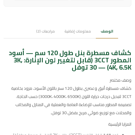
الوصف
معلومات إضافية
مراجعات (2)
كشاف مسطرة بنل طول 120 سم — أسود
المطور 3CCT (قابل لتغيير لون الإنارة: 3K,
4K, 6.5K) — 30 توفل
وصف مختصر
كشاف مسطرة أنيق وعصري بطول 120 سم باللون الأسود، مزود بخاصية
3CCT لتبديل درجات حرارة اللون (3000K، 4000K، 6500K) حسب الحاجة.
تصميمه المطور مناسب للإضاءة العامة والعملية في المنازل والمكاتب
والمحلات مع توزيع ضوئي مريح بفضل 30 توفل.
المزايا الرئيسية