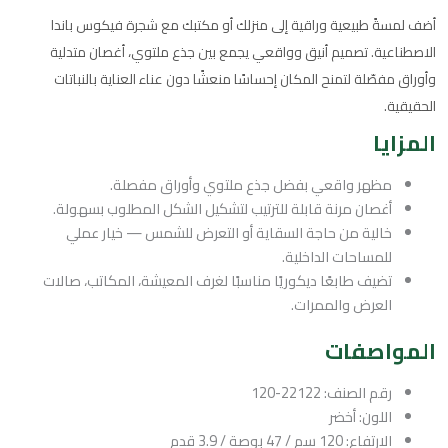
أضف لمسةً طبيعية وراقية إلى منزلك أو مكتبك مع شجرة فيكوس باندا
الاصطناعية. تصميم أنيق وواقعي يجمع بين جذع ملتوي، أغصان متدلية
وأوراق مفصّلة لتمنح المكان إحساسًا منعشًا دون عناء العناية بالنباتات
الحقيقية.
المزايا
مظهر واقعي بفضل جذع ملتوي وأوراق مفصلة.
أغصان مرنة قابلة للترتيب لتشكيل الشكل المطلوب بسهولة.
خالية من حاجة السقاية أو التعرض للشمس — خيار عملي
للمساحات الداخلية.
تضيف طابعًا ديكوريًا مناسبًا لغرف المعيشة، المكاتب، صالات
العرض والممرات.
المواصفات
رقم الصنف: 22122-120
اللون: أخضر
الارتفاع: 120 سم / 47 بوصة / 3.9 قدم