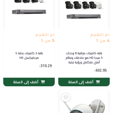
تم التقييم
تم التقييم
4
من 5
5
من 5
باقة كاميرات مراقبة 8 وحدات
باقة 3 كاميرات بدقة 5
5 ميجا HD مع ملحقات ونظام
ميجابيكسل HD
أمني متكامل ورؤية ليلية
310.29
$
602.95
$
أضف إلى السلة
أضف إلى السلة