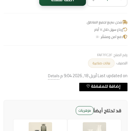
شحن سريع لجميع المناطق
إرجاع سهل خلال ٧ أيام
دفع آمن ومشفّر ١٠٠٪
رقم المنتج:
FAF7FC2F
التصنيف:
نباتات صناعية
Last updated on أبريل 18, 2026 9:04 م
Details
قد تحتاج أيضاً
مزهريات