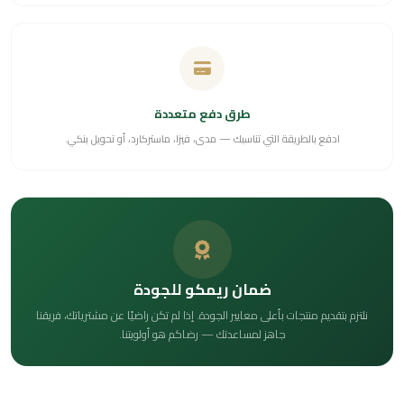
طرق دفع متعددة
ادفع بالطريقة التي تناسبك — مدى، فيزا، ماستركارد، أو تحويل بنكي.
ضمان ريمكو للجودة
نلتزم بتقديم منتجات بأعلى معايير الجودة. إذا لم تكن راضيًا عن مشترياتك، فريقنا
جاهز لمساعدتك — رضاكم هو أولويتنا.