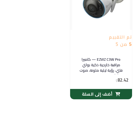
تم التقييم
5
من 5
EZVIZ C3W Pro — كاميرا
مراقبة خارجية ذكية بواي
فاي، رؤية ليلية ملونة، صوت
ثنائي الاتجاه ومقاومة
82.42
$
للعوامل الجوية IP67
أضف إلى السلة