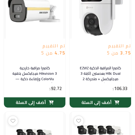
تم التقييم
تم التقييم
3.75
من 5
4.75
من 5
كاميرا المراقبة الذكية EZVIZ
كاميرا مراقبة خارجية
H8c Dual بعدستين (ثابتة 3
Hikvision 3 ميجابكسل بتقنية
ميجابيكسل + متحركة 2
ColorVu وإضاءة ذكية —
ميجابيكسل) بتغطية بانورامية
رؤية ليلية ملونة وواضحة،
92.72
106.33
360 درجة ورؤية ليلية ملونة
$
$
عدسة ثابتة 3.6 مم
أضف إلى السلة
أضف إلى السلة