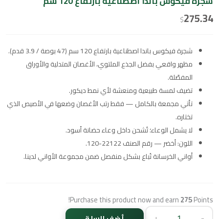
شجرة فيكوس باندا اصطناعية بارتفاع 120 سم
275.34
$
شجرة فيكوس باندا اصطناعية بارتفاع 120 سم (47 بوصة / 3.9 قدم).
مظهر واقعي بفضل الجذع الملتوي، الأغصان المتدلية والأوراق
المفصّلة.
تضيف لمسة طبيعية ومنعشة لأي نمط ديكور.
تأتي مجمعة بالكامل — فقط رتب الأغصان وضعها في الأصيص الذي
تختاره.
لا يشمل الوعاء؛ تُشحن داخل وعاء حضانة أسود.
اللون: أخضر — رقم الصنف 22122-120.
أواني الخرسانة تُباع بشكل منفصل ضمن مجموعة الأواني لدينا.
Purchase this product now and earn
275
Points!
+
-
أضف للسلة