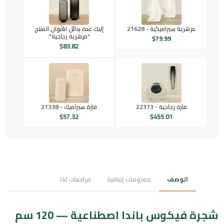
مزهرية سيراميكية - 21628
إليك عدة بدائل لعُنْوان المنتج
"مزهرية زجاجية":
$
79.99
$
83.82
فازة زجاجية - 22373
فازة سيراميك - 21338
$
57.32
$
455.01
الوصف
معلومات إضافية
مراجعات (4)
شجرة فيكوس باندا اصطناعية — 120 سم