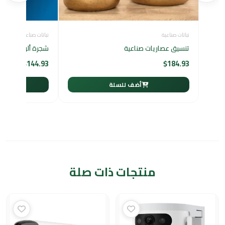
نباتات صناعية
نباتات صناعية
تنسيق عصاريات صناعية
شجرة ألوكاسيا اصطناع
$
144.93
$
184.93
أضف للسلة
أ
منتجات ذات صلة