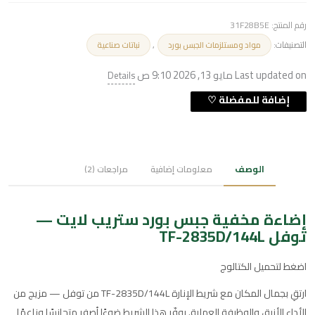
رقم المنتج:
31F28B5E
التصنيفات:
,
مواد ومستلزمات الجبس بورد
نباتات صناعية
Last updated on مايو 13, 2026 9:10 ص
Details
الوصف
معلومات إضافية
مراجعات (2)
إضاءة مخفية جبس بورد ستريب لايت —
توفل TF-2835D/144L
اضغط لتحميل الكتالوج
ارتقِ بجمال المكان مع شريط الإنارة TF-2835D/144L من توفل — مزيج من
الأداء الأنيق والوظيفة العملية. يوفّر هذا الشريط ضوءًا أصفر متجانسًا وناعمًا