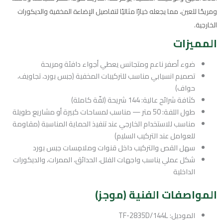
ومريحًا للعين، مما يجعله خيارًا مثاليًا لتفاصيل الإضاءة المخفية والديكورات
الخارجية.
المميزات
ضوء أصفر ناعم ومتجانس يعطي أجواء دافئة ومريحة
تصميم انسيابي مناسب للتركيبات المخفية (جبس بورد، تجاويف،
حواف)
كثافة شرائح عالية: 144 شريحة (لفّة كاملة)
طول اللفة: 50 متر — مناسب لمساحات كبيرة أو مشاريع طويلة
مناسب للاستخدام الخارجي عند تنفيذ الحماية المناسبة (مقاومة
للعوامل عند التركيب السليم)
سهل القص والتركيب داخل قنوات وملامِسات جبس بورد
شكل عملي يناسب واجهات الفلل، الحدائق، الممرات، والديكورات
الداخلية
المواصفات الفنية (موجز)
الموديل: TF-2835D/144L