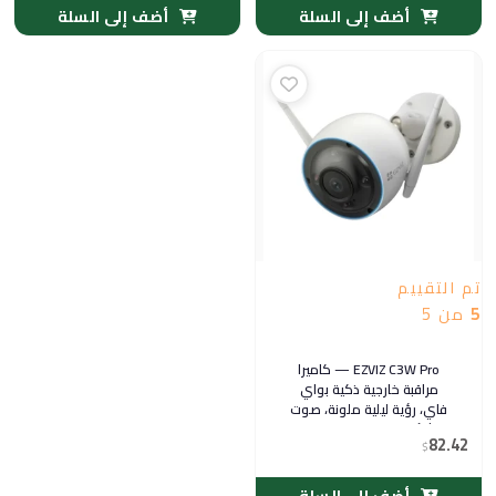
أضف إلى السلة
أضف إلى السلة
تم التقييم
5
من 5
EZVIZ C3W Pro — كاميرا
مراقبة خارجية ذكية بواي
فاي، رؤية ليلية ملونة، صوت
ثنائي الاتجاه ومقاومة
82.42
$
للعوامل الجوية IP67
أضف إلى السلة