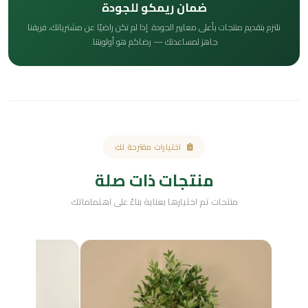
ضمان ريمكو للجودة
نلتزم بتقديم منتجات بأعلى معايير الجودة. إذا لم تكن راضيًا عن مشترياتك، فريقنا
جاهز لمساعدتك — رضاكم هو أولويتنا.
اختيارات مقترحة لك
منتجات ذات صلة
منتجات تم اختيارها بعناية بناءً على اهتماماتك