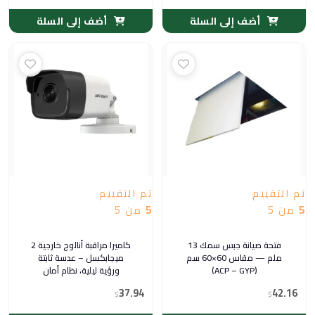
أضف إلى السلة
أضف إلى السلة
تم التقييم
تم التقييم
5
من 5
5
من 5
فتحة صيانة جبس سمك 13
كاميرا مراقبة أنالوج خارجية 2
ملم — مقاس 60×60 سم
ميجابكسل – عدسة ثابتة
(ACP – GYP)
ورؤية ليلية، نظام أمان
Hikvision بهيكل معدني
37.94
42.16
$
$
مقاوم