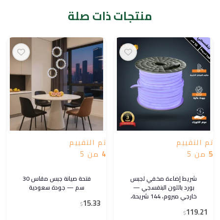
منتجات ذات صلة
تم التقييم
تم التقييم
5
من 5
4
من 5
شريط إضاءة مخفي لجبس
فتحة صيانة جبس مقاس 30
بورد باللون البنفسجي —
سم — جودة سعودية
خارجي مبروم، 144 شريحة،
15.33
لفة 50 متر، مقاوم للماء
$
119.21
$
والعوامل الخارجية (توفل)