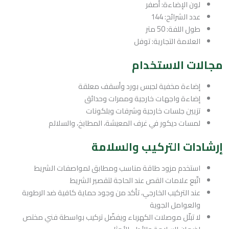
لون الإضاءة: أصفر
عدد الشرائح: 144
طول اللفة: 50 متر
العلامة التجارية: توفل
مجالات الاستخدام
إضاءة مخفية لجبس بورد وأسقف معلقة
إضاءة واجهات خارجية وممرات وحدائق
تزيين جلسات خارجية وشرفات وبلكونات
لمسات ديكور في غرف المعيشة، المطابخ، والسلالم
إرشادات التركيب والسلامة
استخدم مزود طاقة مناسب ومطابق لمواصفات الشريط
اتّبع علامات القص عند الحاجة لتقصير الشريط
عند التركيب الخارجي، تأكد من وجود حماية كافية ضد الرطوبة
والعوامل الجوية
لا تبلّل موصلات الكهرباء ويفضّل تركيب بواسطة فني مختص