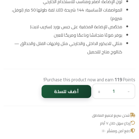
لون الإضاءة: أصفر ومناسب للاستخدام الخارجي
المواصفات الأساسية: 144 شريحة LED، لفة طولها 50 متر (توفل،
مبروم)
مخصّص للإضاءة المخفية على جبس بورد (ستريب لايت)
يوفر ضوءًا متجانسًا وناعمًا ومريحًا للعين
مثالي للديكور الداخلي والخارجي مثل واجهات الفلل والحدائق —
كتالوج متاح للتحميل
Purchase this product now and earn
119
Points!
+
-
أضف للسلة
شحن سريع لجميع المناطق
إرجاع سهل خلال ٧ أيام
دفع آمن ومشفّر ١٠٠٪