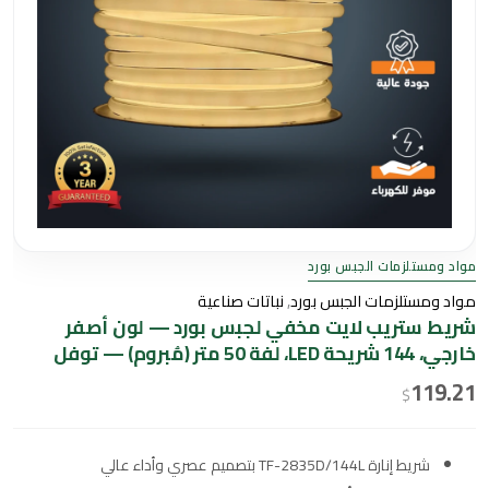
توفل
مواد ومستلزمات الجبس بورد
مواد ومستلزمات الجبس بورد
,
نباتات صناعية
شريط ستريب لايت مخفي لجبس بورد — لون أصفر
خارجي، 144 شريحة LED، لفة 50 متر (مُبروم) — توفل
119.21
$
شريط إنارة TF-2835D/144L بتصميم عصري وأداء عالي