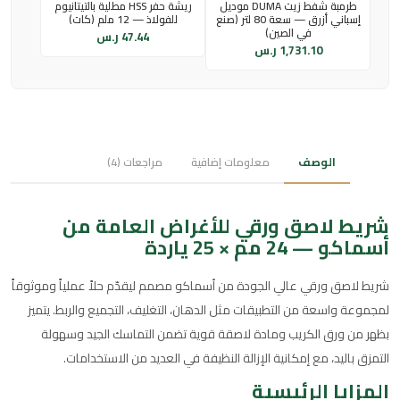
طرمبة شفط زيت DUMA موديل
ريشة حفر HSS مطلية بالتيتانيوم
إسباني أزرق — سعة 80 لتر (صنع
للفولاذ — 12 ملم (كات)
في الصين)
47.44
ر.س
1,731.10
ر.س
الوصف
معلومات إضافية
مراجعات (4)
شريط لاصق ورقي للأغراض العامة من
أسماكو — 24 مم × 25 ياردة
شريط لاصق ورقي عالي الجودة من أسماكو مصمم ليقدّم حلاً عملياً وموثوقاً
لمجموعة واسعة من التطبيقات مثل الدهان، التغليف، التجميع والربط. يتميز
بظهر من ورق الكريب ومادة لاصقة قوية تضمن التماسك الجيد وسهولة
التمزق باليد، مع إمكانية الإزالة النظيفة في العديد من الاستخدامات.
المزايا الرئيسية