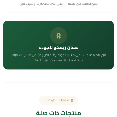
ادفع بالطريقة التي تناسبك — مدى، فيزا، ماستركارد، أو تحويل بنكي.
ضمان ريمكو للجودة
نلتزم بتقديم منتجات بأعلى معايير الجودة. إذا لم تكن راضيًا عن مشترياتك، فريقنا
جاهز لمساعدتك — رضاكم هو أولويتنا.
اختيارات مقترحة لك
منتجات ذات صلة