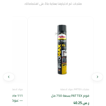
منتجات تم اختيارها بعناية بناءً على اهتماماتك
منتجات PATTEX
،
مواد لاصقة
مواد لاصقة
فوم PATTEX بسعة 750 مل
 111
— عبوة 1 كجم
ر.س
40.25