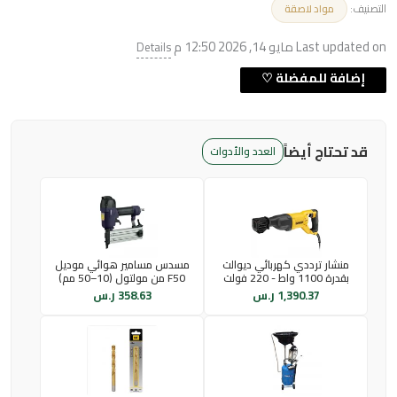
التصنيف:
مواد لاصقة
Last updated on مايو 14, 2026 12:50 م
Details
قد تحتاج أيضاً
العدد والأدوات
منشار ترددي كهربائي ديوالت
مسدس مسامير هوائي موديل
بقدرة 1100 واط - 220 فولت
F50 من مولتول (10–50 مم)
1,390.37
ر.س
358.63
ر.س