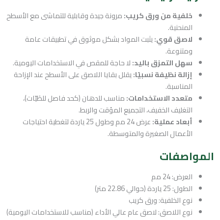
خلفية من ورق كريب:
مرونة جيدة وقابلية للتماشى مع الأسطح
المنحنية.
لاصق قوي:
يثبت المواد بشكل موثوق في تطبيقات عامة
ومتنوعة.
سهل التمزق باليد:
لا حاجة للمقص في الاستخدامات اليومية.
إزالة نظيفة نسبيًا:
يقلل بقايا اللاصق على الأسطح عند الإزاحة
المناسبة.
متعدد الاستخدامات:
مناسب للدهان (كحد فاصل للطَيّات)،
التغليف الخفيف، التجميع المؤقت والربط.
أبعاد عملية:
عرض 24 مم وطول 25 ياردة لتغطية احتياجات
الأعمال الصغيرة والمتوسطة.
المواصفات
العرض: 24 مم
الطول: 25 ياردة (حوالي 22.86 متر)
نوع الخلفية: ورق كريب
نوع اللاصق: لاصق عام عالي الأداء (مناسب للاستخدامات اليومية)