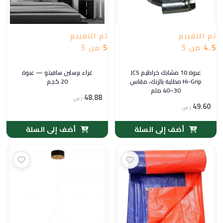
تم التقييم
تم التقييم
4.5
من 5
5
من 5
عبوة 10 مشابك خراطيم JCS
غراء برسلين سافيتو — عبوة
Hi-Grip مطلية بالزنك، مقاس
20 كجم
30–40 ملم
48.88
ر.س
49.60
ر.س
أضف إلى السلة
أضف إلى السلة