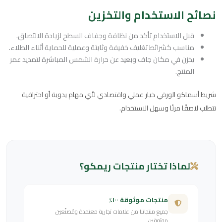
نصائح الاستخدام والتخزين
قبل الاستخدام تأكد من نظافة وجفاف السطح لزيادة الالتصاق.
مناسب كشرائط تغليف خفيفة وثابتة وعملية للحماية أثناء الطلاء.
يخزن في مكان جاف وبعيد عن حرارة الشمس المباشرة لتمديد عمر
المنتج.
شريط أسماكو الورقي خيار عملي واقتصادي لأي مهام يدوية أو احترافية
تتطلب لاصقًا مرنًا وسهل الاستخدام.
لماذا تختار منتجات ريمكو؟
منتجات موثوقة ١٠٠٪
جميع منتجاتنا من علامات تجارية معتمدة ومُصنّعين
موثوقين.