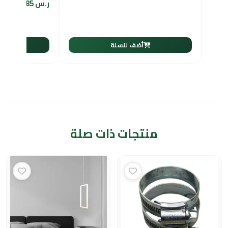
ر.س
261.85
أضف للسلة
أ
منتجات ذات صلة