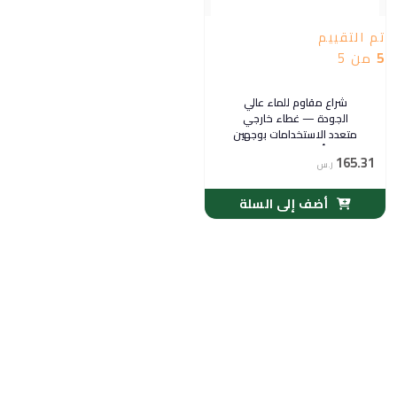
تم التقييم
5
من 5
شراع مقاوم للماء عالي
الجودة — غطاء خارجي
متعدد الاستخدامات بوجهين
برتقالي/أزرق لحماية المحاصيل
165.31
ر.س
والبناء والشاحنات
أضف إلى السلة