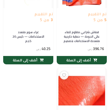
تم التقييم
تم التقييم
5
من 5
3
من 5
قماش شراعي مقاوم للماء
غراء سوبر متعدد
عالي الجودة — حماية خارجية
الاستخدامات — كيس 20
متعددة الاستخدامات بتصميم
كجم
ثنائي اللون ومقاومة للمطر
40.25
396.76
ر.س
والشمس
ر.س
أضف إلى السلة
أضف إلى السلة