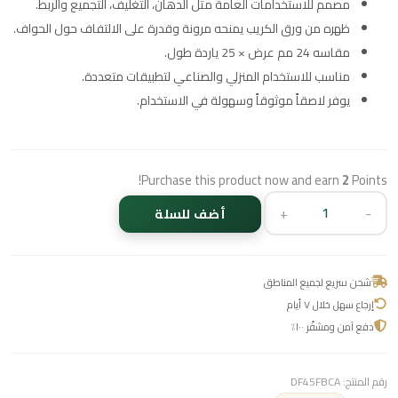
مصمم للاستخدامات العامة مثل الدهان، التغليف، التجميع والربط.
ظهره من ورق الكريب يمنحه مرونة وقدرة على الالتفاف حول الحواف.
مقاسه 24 مم عرض × 25 ياردة طول.
مناسب للاستخدام المنزلي والصناعي لتطبيقات متعددة.
يوفر لاصقاً موثوقاً وسهولة في الاستخدام.
Purchase this product now and earn
2
Points!
+
-
أضف للسلة
شحن سريع لجميع المناطق
إرجاع سهل خلال ٧ أيام
دفع آمن ومشفّر ١٠٠٪
رقم المنتج:
DF45FBCA