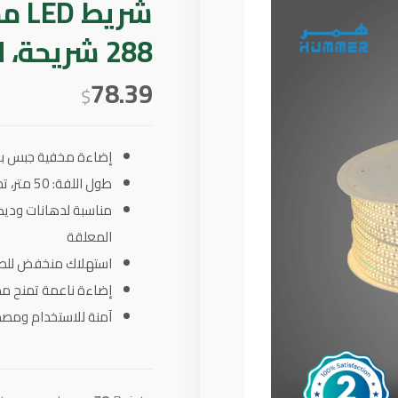
شري
288 شريحة، لفة 50 متر
78.39
$
إضاءة مخفية جبس بور
طول اللفة: 50 متر، تحتوي على 288 شريحة (LED)
مناسبة لدهانات وديك
المعلقة
استهلاك منخفض للطا
إضاءة ناعمة تمنح مظهر
آمنة للاستخدام ومصم