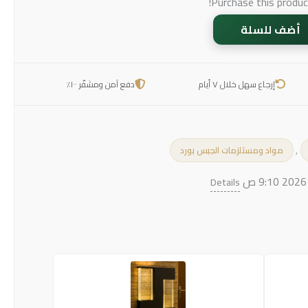
Purchase this produ
أضف للسلة
إرجاع سهل خلال ٧ أيام
دفع آمن ومشفّر ١٠٠٪
,
مواد ومستلزمات الجبس بورد
Details