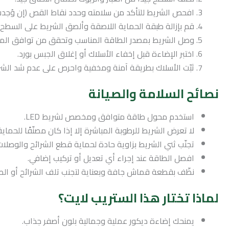
افحص الشريط للتأكد من سلامته وحدد نقاط القص (إن وُجدت
قم بإزالة طبقة الحماية اللاصقة وألصق الشريط على السطح 
وصل الشريط بمصدر الطاقة المناسب وتحقق من توافق المح
اختبر الإضاءة قبل إخفاء الأسلاك أو إغلاق الجبس بورد.
ثبّت الأسلاك بطريقة آمنة ومخفية واحرص على عدم شد الشريط
نصائح السلامة والصيانة
استخدم محول طاقة متوافق ومخصص لشريط LED.
لا تعرض الشريط للرطوبة المباشرة إلا إذا كان مصنّفًا للحماية 
تجنّب ثني الشريط بزاوية حادة لحماية قطع الشرائح والوصلات
افصل الطاقة عند إجراء أي تعديل أو تركيب إضافي.
نظّف بقطعة قماش جافة وبعناية لتجنب تلف الشرائح أو الطب
لماذا تختار هذا الستريب لايت؟
يمنحك إضاءة ديكور عملية وجمالية بلون أصفر جذاب.