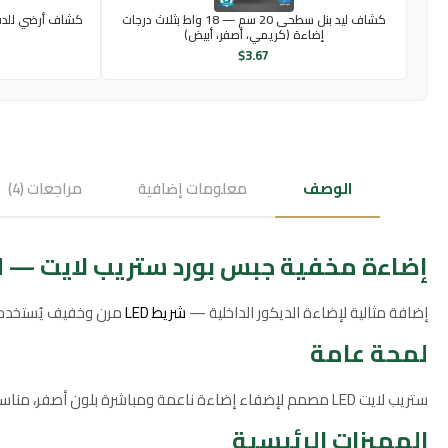
كشاف ليد بنل سطحى 20 سم — 18 واط بثلاث درجات
إضاءة (كريمي، أصفر، أبيض)
$
3.67
الوصف
معلومات إضافية
مراجعات (4)
إضاءة مخفية جبس بورد ستريب لايت — لون الإنارة: أصفر (
إضافة مثالية لإضاءة الديكور الداخلية —
شريط LED
مرن وخفيف يُستخدم لل
لمحة عامة
ستريب لايت LED مصمم لإضفاء إضاءة ناعمة ومباشرة بلون أصفر، مناسب للديكورات التي تحتاج إلى إطلالة دافئة ومريحة مع استهلاك طاقة منخفض وكفاءة إضاءة عالية.
المميزات الرئيسية