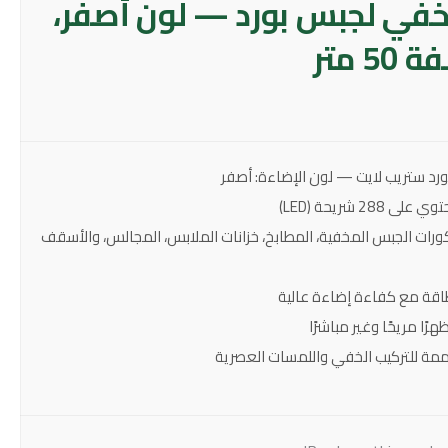
ط LED مخفي لجبس بورد — لون أصفر،
د ستريب لايت — لون الإضاءة: أصفر
ورات الجبس المخفية، المطابخ، خزانات الملابس، المجالس، والأسقف
قة مع كفاءة إضاءة عالية
ًا مريحًا وغير مباشرًا
مة للتركيب الخفي واللمسات العصرية