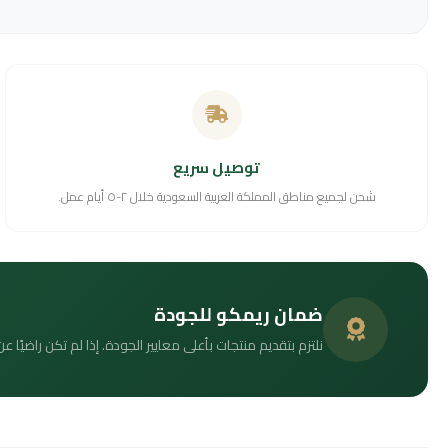
توصيل سريع
شحن لجميع مناطق المملكة العربية السعودية خلال ٢-٥ أيام عمل.
ضمان ريمكو للجودة
نلتزم بتقديم منتجات بأعلى معايير الجودة. إذا لم تكن راضيًا