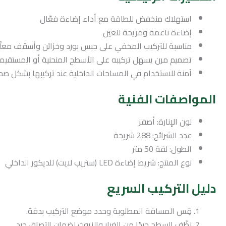
استهلاك منخفض للطاقة مع أداء إضاءة فعّال
إضاءة ناعمة ومريحة للعين
مناسبة للتركيب المخفي على جبس بورد وخزائن وأسقف معلّ
تصميم مرن يسهل تركيبه على الأسطح المنحنية أو المستقيم
آمنة للاستخدام في المساحات الداخلية عند تركيبها بشكل صح
المواصفات الفنية
لون الإنارة: أصفر
عدد الشرائح: 288 شريحة
الطول: لفة 50 متر
نوع المنتج: شريط إضاءة LED (ستريب لايت) للديكور الداخلي
دليل التركيب السريع
قِس المسافة المطلوبة وحدد موضع التركيب بدقة.
نظّف السطح جيدًا من الغبار والزيوت لضمان التصاق جيد.