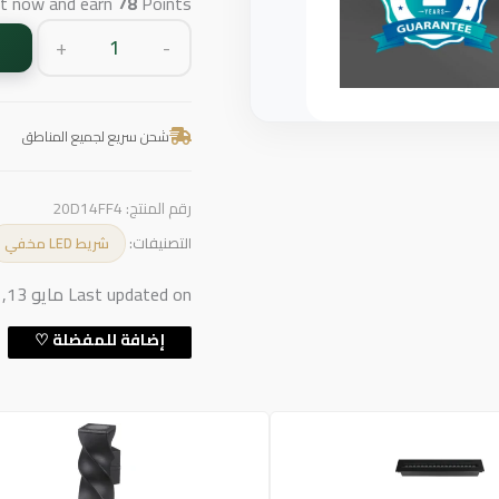
ct now and earn
78
Points!
+
-
شحن سريع لجميع المناطق
رقم المنتج:
20D14FF4
التصنيفات:
شريط LED مخفي
Last updated on مايو 13, 2026 9:10 ص