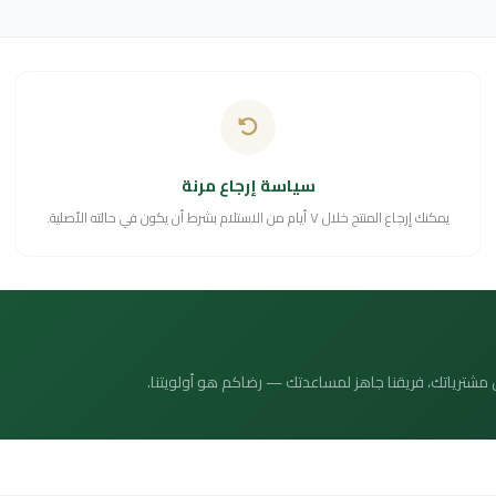
سياسة إرجاع مرنة
يمكنك إرجاع المنتج خلال ٧ أيام من الاستلام بشرط أن يكون في حالته الأصلية.
 عن مشترياتك، فريقنا جاهز لمساعدتك — رضاكم هو أولويتنا.