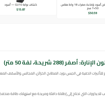
كشاف أرضي للدفن أسود بإضاءة صفراء 18 واط مقاس
كشاف بوابة GU10 — أسود
50×7 سم
$
15.87
$
50.59
288 شريحة، لفة 50 متر)
تأثيرات الخفية في الجبس بورد، المطابخ، الخزائن، المجالس والأسقف المعل