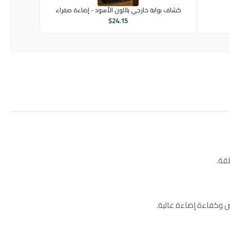
كشاف بوابة خارجي باللون الأسود - إضاءة صفراء
$
24.15
قة.