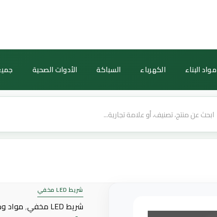
كمية
شريط
LED
مخفي
لجبس
مواد البناء
الكهرباء
السباكة
الأدوات الصحية
جميع
بورد
—
لون
أصفر،
288
شريحة،
لفة
50
متر
شريط LED مخفي
شريط LED مخفي
,
مواد وم