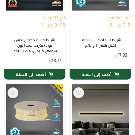
تم التقييم
تم التقييم
3.5
من 5
3.75
من 5
شريط LED أصفر — 50 متر،
شريط إضاءة مخفي لجبس
يُقصّ بالمتر، 5 واط/م
بورد (ستريب لايت) لون
شمسي كريمي، 276 شريحة،
17.33
$
لفة 50 متر — توفل
78.71
$
أضف إلى السلة
أضف إلى السلة