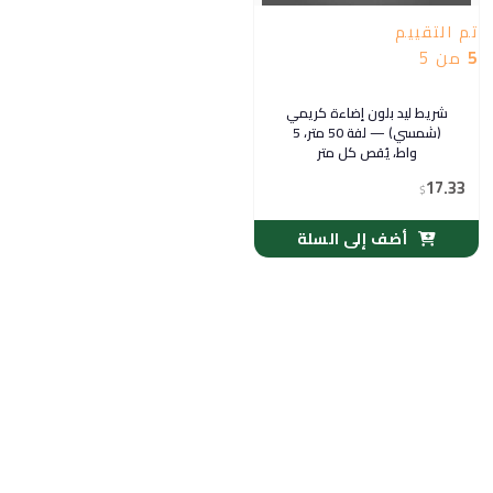
تم التقييم
5
من 5
شريط ليد بلون إضاءة كريمي
(شمسي) — لفة 50 متر، 5
واط، يُقص كل متر
17.33
$
أضف إلى السلة