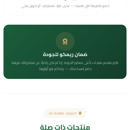
ادفع بالطريقة التي تناسبك — مدى، فيزا، ماستركارد، أو تحويل بنكي.
ضمان ريمكو للجودة
نلتزم بتقديم منتجات بأعلى معايير الجودة. إذا لم تكن راضيًا عن مشترياتك، فريقنا
جاهز لمساعدتك — رضاكم هو أولويتنا.
اختيارات مقترحة لك
منتجات ذات صلة