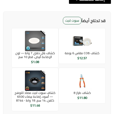
قد تحتاج أيضاً
سبوت لايت
كشاف COB مقاس 6 بوصة
كشاف بانل دفني 7 واط — لون
الإضاءة أبيض، قطر 10 سم
$
12.57
$
1.08
كشاف طراز 8
كشاف سبوت لايت مضاد للتوهج
— أسود، إضاءة بيضاء 6500
$
11.80
كلفن، 14 سم، 18 واط - 8744
$
11.46