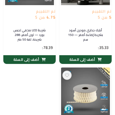
تم التقييم
تم التقييم
5
من 5
4.75
من 5
أبليك جداري مودرن أسود
شريط LED مخفي لجبس
بشريط إضاءة أصفر — 150
بورد — لون أصفر، 288
سم
شريحة، لفة 50 متر
78.39
35.33
$
$
أضف إلى السلة
أضف إلى السلة