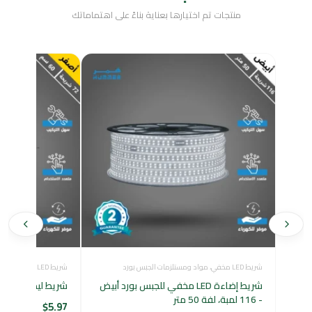
منتجات تم اختيارها بعناية بناءً على اهتماماتك
شريط LED مخفي
،
مواد ومستلزمات الجبس بورد
شريط LED مخفي
شريط إضاءة LED مخفي للجبس بورد أبيض
شريط ليد مخفي أصفر
- 116 لمبة، لفة 50 متر
$
5.97