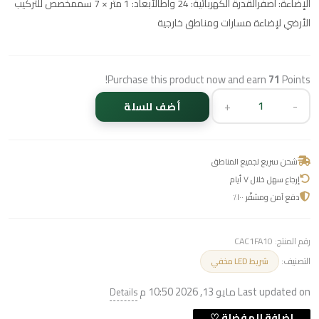
الإضاءة: أصفرالقدرة الكهربائية: 24 واطالأبعاد: 1 متر × 7 سممخصص للتركيب
الأرضي لإضاءة مسارات ومناطق خارجية
Purchase this product now and earn
71
Points!
+
-
أضف للسلة
شحن سريع لجميع المناطق
إرجاع سهل خلال ٧ أيام
دفع آمن ومشفّر ١٠٠٪
رقم المنتج:
CAC1FA10
التصنيف:
شريط LED مخفي
Last updated on مايو 13, 2026 10:50 م
Details