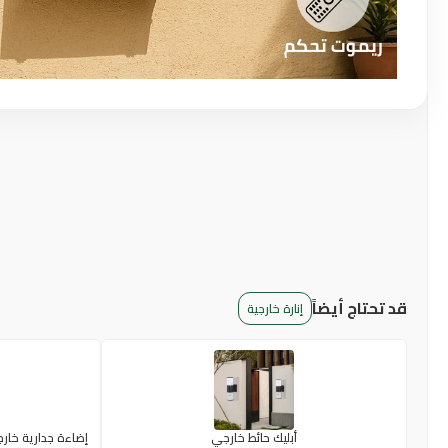
قد تحتاج أيضاً
إنارة خارجية
أبليك حائط خارجي