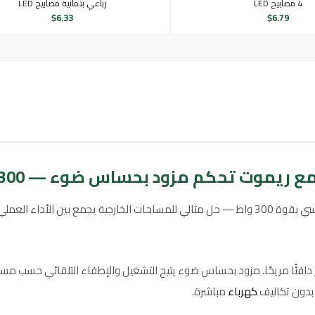
4 مصابيح LED
رباعي بثمانية مصابيح LED
$
6.33
$
6.79
ع ريموت تحكم مزود بحساس ضوء — 300 واط
لشمسية بقدرة 300 واط يوفّر ضوءًا أصفر دافئًا مريحًا. مزود بحساس ضوء يتيح التشغيل والإطف
ة بدون تكاليف
كهرباء
مباشرة.