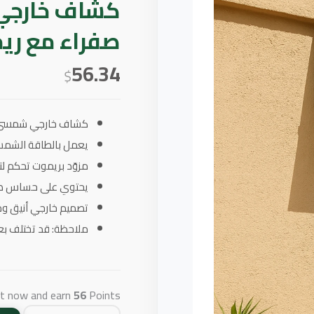
صفراء مع ر
56.34
$
كشاف خارجي شمسي بقوة 300 واط يوفر إنارة صفر
يعمل بالطاقة الشمسي
مزوّد بريموت تحكم ل
يحتوي على حساس ضوء
تصميم خارجي أنيق وم
ملاحظة: قد تختلف بع
ct now and earn
56
Points!