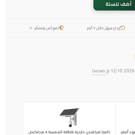
أضف للسلة
إرجاع سهل خلال ٧ أيام
دفع آمن ومشفّر ١٠٠٪
Details
وء أصفر،
كاميرا هيكفيجن خارجية بالطاقة الشمسية 4 ميجابكسل