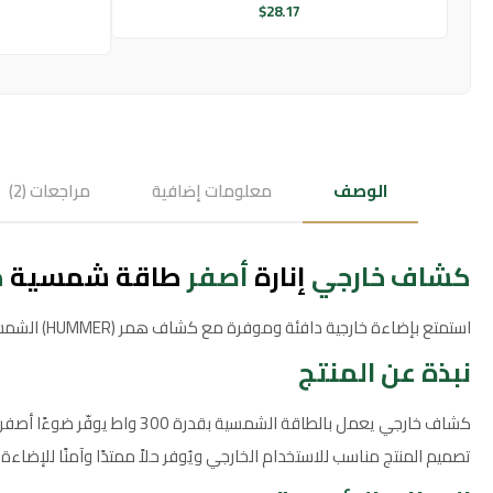
$
28.17
الوصف
معلومات إضافية
مراجعات (2)
كشاف خارجي
إنارة
أصفر
طاقة شمسية
م
استمتع بإضاءة خارجية دافئة وموفرة مع كشاف همر (HUMMER) الشمسي بقوة 300 واط — حل مثالي للمساحات الخارجية يجمع بين الأداء العملي والمظهر الأنيق.
نبذة عن المنتج
كشاف خارجي يعمل بالطاقة ا
تصميم المنتج مناسب للاستخدام الخارجي ويُوفر حلاً ممتدًا وآمنًا للإضاء