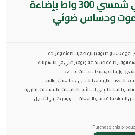
كشاف خارجي شمسي 300 واط بإضاءة
يموت وحساس ضوئي
اء دافئة ومريحة
ة لتوفير طاقة مستدامة وتوفير ذكي في الاستهلاك
تشغيل وإيقاف وضبط الإعدادات عن بُعد
 للتشغيل والإيقاف التلقائي عند الغسق والفجر
ناسب للاستخدام في الحدائق والواجهات والمساحات الخارجية
ض المواصفات حسب الدُفعات — يتوفر كتالوج للتحميل
Purchase this produ