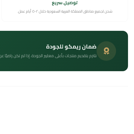
توصيل سريع
شحن لجميع مناطق المملكة العربية السعودية خلال ٢-٥ أيام عمل.
ضمان ريمكو للجودة
نلتزم بتقديم منتجات بأعلى معايير الجودة. إذا لم تكن راضيًا