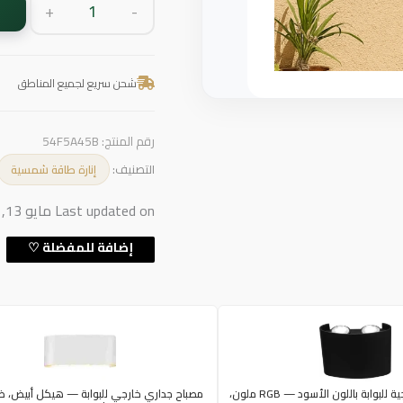
+
-
شحن سريع لجميع المناطق
رقم المنتج:
54F5A45B
التصنيف:
إنارة طاقة شمسية
Last updated on مايو 13, 2026 12:10 م
إضاءة جدارية خارجية للبوابة باللون الأسود — RGB ملون،
مصباح جداري خارجي للبوابة — هيكل أبيض، ض