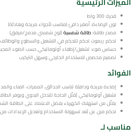
الميزات الرئيسية
قدرة: 300 واط
لون الإضاءة: أصفر دافئ (مناسب لأجواء مريحة وهادئة)
مصدر طاقة:
طاقة شمسية
(لوح شمسي مدمج/مرفق)
تحكم: ريموت تحكم للتحكم في التشغيل والسطوع والوظائف 
حساس ضوء: تشغيل/إطفاء أوتوماتيكي حسب الضوء المحي
تصميم مخصص للاستخدام الخارجي وسهل التركيب
الفوائد
إضاءة مريحة ودافئة تناسب الحدائق، الممرات، الفناء والمد
تشغيل أوتوماتيكي يُقلّل الحاجة للتدخل اليدوي ويوفر الطاق
يقلّل من استهلاك الكهرباء بفضل الاعتماد على الطاقة الش
تحكم مرن عن بُعد لسهولة الاستخدام وتعديل الإعدادات م
مناسب لـ