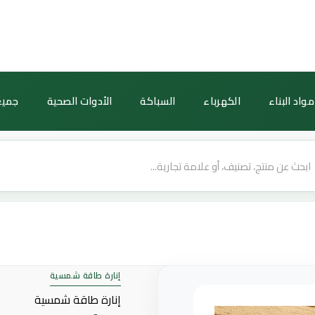
كمية
كشاف
خارجي
شمسي
300
مواد البناء
الكهرباء
السباكة
الأدوات الصحية
جميع
واط
بإضاءة
صفراء
مع
ريموت
وحساس
ضوئي
إنارة طاقة شمسية
إنارة طاقة شمسية