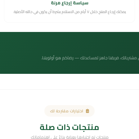
سياسة إرجاع مرنة
يمكنك إرجاع المنتج خلال ٧ أيام من الاستلام بشرط أن يكون في حالته الأصلية.
 عن مشترياتك، فريقنا جاهز لمساعدتك — رضاكم هو أولويتنا.
اختيارات مقترحة لك
منتجات ذات صلة
منتجات تم اختيارها بعناية بناءً على اهتماماتك