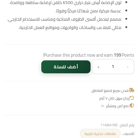
لون الإضاءة أبيض بتيار حراري 6500 كلفن لإضاءة ساطعة وواضحة.
عدسة مركزة تمنح شعاعًا مركزًا وقويًا.
مصمم ليتحمل أقسى الظروف المناخية ومناسب للاستخدام الخارجي.
مثالي للملاعب والساحات والواجهات ومواقع العمل الخارجية.
Purchase this product now and earn
199
Points!
+
-
أضف للسلة
شحن سريع لجميع المناطق
إرجاع سهل خلال ٧ أيام
دفع آمن ومشفّر ١٠٠٪
رقم المنتج:
716BA18E
التصنيف:
كشافات جدارية خارجية