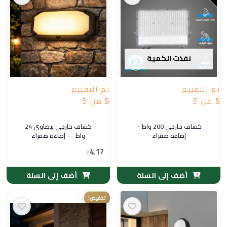
نفذت الكمية
تم التقييم
تم التقييم
5
من 5
5
من 5
كشاف خارجي 200 واط –
كشاف خارجي بيضاوي 24
إضاءة صفراء
واط — إضاءة صفراء
4.17
$
أضف إلى السلة
أضف إلى السلة
تخفيض!