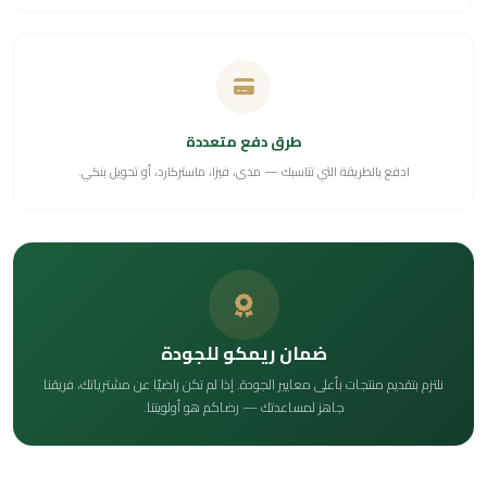
طرق دفع متعددة
ادفع بالطريقة التي تناسبك — مدى، فيزا، ماستركارد، أو تحويل بنكي.
ضمان ريمكو للجودة
نلتزم بتقديم منتجات بأعلى معايير الجودة. إذا لم تكن راضيًا عن مشترياتك، فريقنا
جاهز لمساعدتك — رضاكم هو أولويتنا.