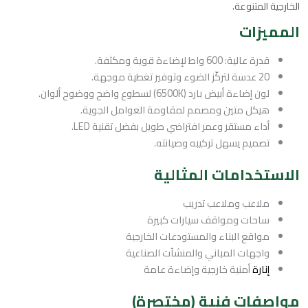
الخارجية المتنوعة.
المميزات
قدرة عالية: 600 واط لإضاءة قوية ومكثفة.
20 عدسة لتركّز الضوء وتوفير تغطية موجهة.
لون إضاءة أبيض بارد (6500K) لسطوع واضح ووضوح ألوان.
هيكل متين ومصمم لمقاومة العوامل الجوية.
أداء مستقر وعمر افتراضي طويل بفضل تقنية LED.
تصميم يسهل تركيبه وصيانته.
الاستخدامات المثالية
ملاعب وملاعب تدريب
ساحات ومواقف سيارات كبيرة
مواقع البناء والمستودعات الخارجية
واجهات المباني والمنشآت الصناعية
إنارة
أمنية خارجية وإضاءة عامة
مواصفات فنية (مختصرة)