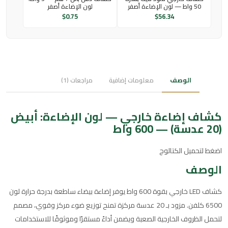
50 واط — لون الإضاءة أصفر
لون الإضاءة أصفر
$
0.75
$
56.34
الوصف
معلومات إضافية
مراجعات (1)
كشاف إضاءة خارجي — لون الإضاءة: أبيض
(20 عدسة) — 600 واط
اضغط لتحميل الكتالوج
الوصف
كشاف LED خارجي بقوة 600 واط يوفر إضاءة بيضاء ساطعة بدرجة حرارة لون
6500 كلفن. مزود بـ 20 عدسة مركزة تمنح توزيع ضوء مركز وقوي، مصمم
لتحمل الظروف الخارجية الصعبة ويضمن أداءً مستقرًا وموثوقًا للاستخدامات