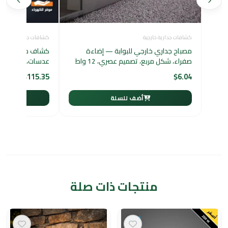
كشافات جدارية خارجية
كشافات جدارية خارجية
مصباح جداري خارجي للبوابة — إضاءة
صفراء، شكل مربع، تصميم عصري، 12 واط
عدسات، 250 واط
$
115.35
$
6.04
أضف للسلة
أ
منتجات ذات صلة