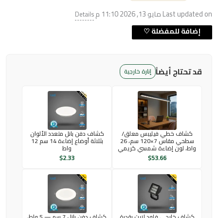
Last updated on مايو 13, 2026 11:10 م
Details
قد تحتاج أيضاً
إنارة خارجية
كشاف خطي فيليبس معلق/
كشاف دفن بانل متعدد الألوان
سطحي مقاس 7×120 سم، 26
بثلاثة أوضاع إضاءة 14 سم 12
واط، لون إضاءة شمسي كريمي
واط
$
2.33
$
53.66
كشاف خارجي فلود لايت بقدرة
كشاف دفن بانل 7 سم — 5 واط،