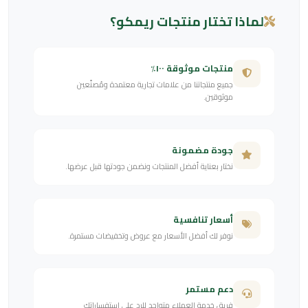
لماذا تختار منتجات ريمكو؟
منتجات موثوقة ١٠٠٪
جميع منتجاتنا من علامات تجارية معتمدة ومُصنّعين
موثوقين.
جودة مضمونة
نختار بعناية أفضل المنتجات ونضمن جودتها قبل عرضها.
أسعار تنافسية
نوفر لك أفضل الأسعار مع عروض وتخفيضات مستمرة.
دعم مستمر
فريق خدمة العملاء متواجد للرد على استفساراتك