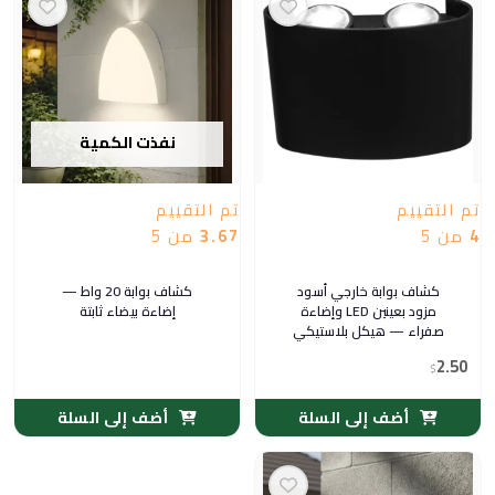
نفذت الكمية
تم التقييم
تم التقييم
4
من 5
3.67
من 5
كشاف بوابة خارجي أسود
كشاف بوابة 20 واط —
مزود بعينين LED وإضاءة
إضاءة بيضاء ثابتة
صفراء — هيكل بلاستيكي
2.50
$
أضف إلى السلة
أضف إلى السلة