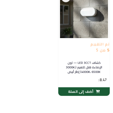
تم التقييم
5
من 5
كشاف LED 3CCT — لون
الإضاءة قابل للتغيير (3000K،
4000K، 6500K) إطار أبيض
بيضاوي 20 واط
8.47
$
أضف إلى السلة