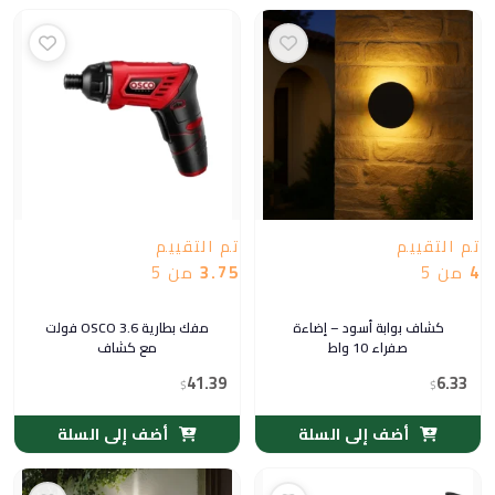
تم التقييم
تم التقييم
4
من 5
3.75
من 5
كشاف بوابة أسود – إضاءة
مفك بطارية OSCO 3.6 فولت
صفراء 10 واط
مع كشاف
41.39
6.33
$
$
أضف إلى السلة
أضف إلى السلة