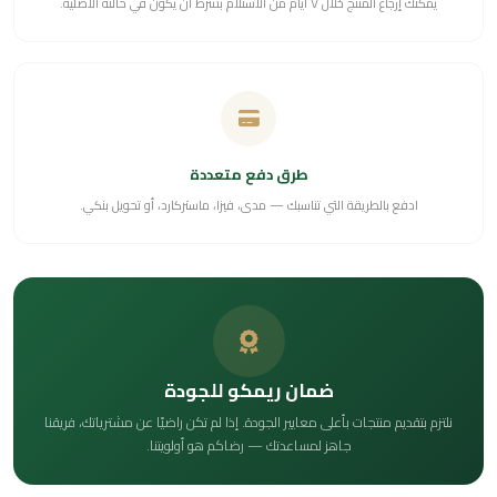
يمكنك إرجاع المنتج خلال ٧ أيام من الاستلام بشرط أن يكون في حالته الأصلية.
طرق دفع متعددة
ادفع بالطريقة التي تناسبك — مدى، فيزا، ماستركارد، أو تحويل بنكي.
ضمان ريمكو للجودة
نلتزم بتقديم منتجات بأعلى معايير الجودة. إذا لم تكن راضيًا عن مشترياتك، فريقنا
جاهز لمساعدتك — رضاكم هو أولويتنا.