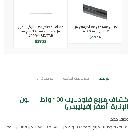
ميزان مستوى مغناطيسي من
كشاف مغناطيسي للتركيب على
هيونداي — 40 سم
بنل 26 واط — 120 سم —
4000K (BK/TM)
$
19.16
$
38.33
الوصف
معلومات إضافية
مراجعات (3)
كشاف مربع فلودلايت 100 واط — لون
الإنارة: أصفر (فيليبس)
وصف موجز
كشاف فلودلايت مربع بقوة 100 واط من سلسلة BVP153 من فيليبس، يوفر