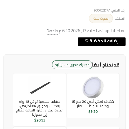
رقم المنتج:
930C2D7A
التصنيف:
سبوت لايت
Last updated on مايو 13, 2026 6:10 م
Details
قد تحتاج أيضاً
مجنتيك مجرى مسار إنارة
كشاف لطش أبيض 20 سم (8
كشاف مسطرة توفل 18 واط
بوصة) 18 واط — الفنار
بعدسات ومجرى مغناطيسي،
إضاءة صفراء، فائق النحافة (يحتاج
$
9.20
إلى محول)
$
20.93