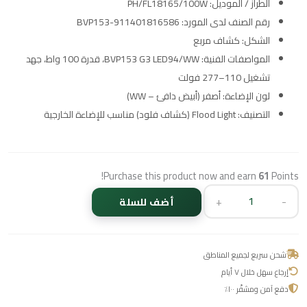
الطراز / الموديل: PH/FL18165/100W
رقم الصنف لدى المورد: BVP153-911401816586
الشكل: كشاف مربع
المواصفات الفنية: BVP153 G3 LED94/WW، قدرة 100 واط، جهد
تشغيل 110–277 فولت
لون الإضاءة: أصفر (أبيض دافئ – WW)
التصنيف: Flood Light (كشاف فلود) مناسب للإضاءة الخارجية
Purchase this product now and earn
61
Points!
+
-
أضف للسلة
شحن سريع لجميع المناطق
إرجاع سهل خلال ٧ أيام
دفع آمن ومشفّر ١٠٠٪