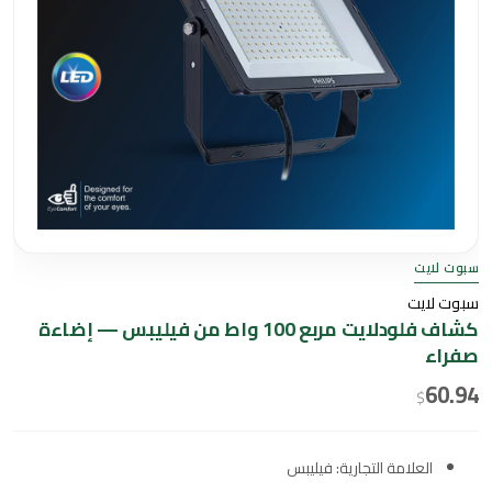
سبوت لايت
سبوت لايت
كشاف فلودلايت مربع 100 واط من فيليبس — إضاءة
صفراء
60.94
$
العلامة التجارية: فيليبس