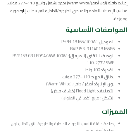
إضاءة دافئة (لون أصفر/Warm White) بجهد تشغيل واسع 110–277 فولت.
مناسب للإضاءات العامة والمناطق الخارجية/الداخلية التي تتطلب
إنارة
قوية
وموزعة.
المواصفات الأساسية
الموديل:
PH/FL18165/100W
BVP153-911401816586
الوصف التقني (المرفق):
BVP153 G3 LED94/WW 100W
110-277V SWB
القدرة:
100 واط
نطاق الجهد:
110–277 فولت
لون الإنارة:
أصفر / دافئ (Warm White)
التصنيف:
Flood Light (كشاف فيض)
الشكل:
مربع (كما في العنوان)
المميزات
إضاءة دافئة تناسب الأجواء الداخلية والخارجية التي تتطلب لون
إضاءة أصفر مريح.