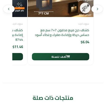
سبوت لايت
سبوت لايت
كشاف درج مربع مدفون 7×7 سم مع
كشاف سبوت لايت 
حساس حركة وإضاءة صفراء وغطاء أسود
8744
$
6.04
$
11.46
أضف للسلة
أ
منتجات ذات صلة