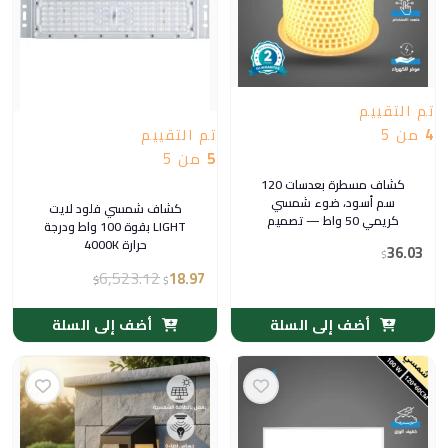
تم التقييم
4
من 5
تم التقييم
5
من 5
كشاف مسطرة بعدسات 120
سم أسود، ضوء شمسي
كشاف شمسي فلود لايت
كريمي 50 واط — تصميم
LIGHT بقوة 100 واط ودرجة
عصري للمكاتب والمطابخ
حرارة 4000K
36.03
$
(توفل)
6,523.12
18.97
$
$
أضف إلى السلة
أضف إلى السلة