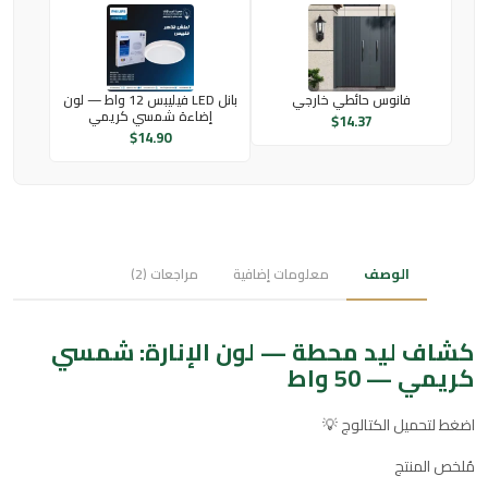
فانوس حائطي خارجي
بانل LED فيليبس 12 واط — لون
إضاءة شمسي كريمي
$
14.37
$
14.90
الوصف
معلومات إضافية
مراجعات (2)
كشاف ليد محطة — لون الإنارة: شمسي
كريمي — 50 واط
اضغط لتحميل الكتالوج 💡
مُلخص المنتج