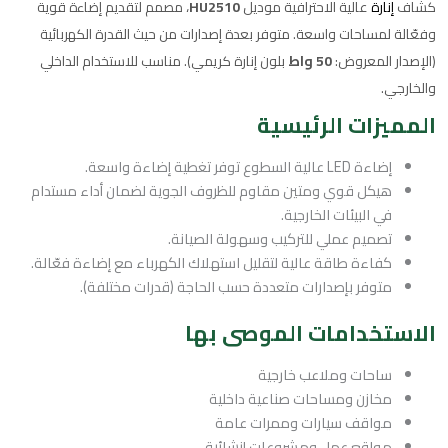
كشاف
إنارة
عالية الاحترافية موديل
HU2510
، مصمم لتقديم إضاءة قوية
وفعّالة لمساحات واسعة. متوفر بعدة إصدارات من حيث القدرة الكهربائية
(الإصدار المعروض:
50 واط
بلون إنارة كريمي). مناسب للاستخدام الداخلي
والخارجي.
المميزات الرئيسية
إضاءة LED عالية السطوع توفر تغطية إضاءة واسعة.
هيكل قوي ومتين مقاوم للظروف الجوية لضمان أداء مستدام
في البيئات الخارجية.
تصميم عملي للتركيب وسهولة الصيانة.
كفاءة طاقة عالية لتقليل استهلاك الكهرباء مع إضاءة فعّالة.
متوفر بإصدارات متعددة حسب الحاجة (قدرات مختلفة).
الاستخدامات الموصى بها
ساحات وملاعب خارجية
مخازن ومساحات صناعية داخلية
مواقف سيارات وممرات عامة
مواقع عمل ومشروعات إنشائية