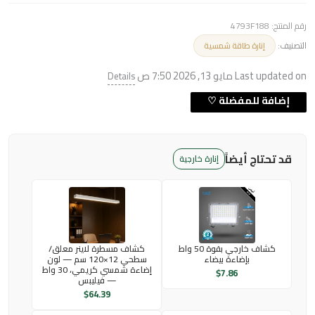
رقم المنتج:
4793F188
التصنيف:
إنارة طاقة شمسية
Last updated on مايو 13, 2026 7:50 ص
Details
قد تحتاج أيضاً
إنارة خارجية
كشاف خارجي بقوة 50 واط
كشاف مسطرة لاينر معلق/
بإضاءة بيضاء
سطحي 12×120 سم — لون
إضاءة شمسي كريمي، 30 واط
$
7.86
— فيليبس
$
64.39