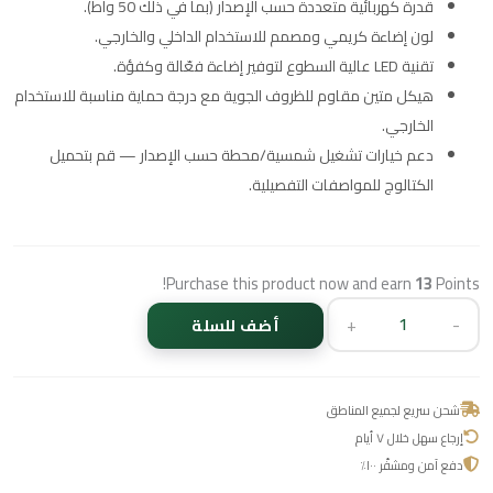
قدرة كهربائية متعددة حسب الإصدار (بما في ذلك 50 واط).
لون إضاءة كريمي ومصمم للاستخدام الداخلي والخارجي.
تقنية LED عالية السطوع لتوفير إضاءة فعّالة وكفؤة.
هيكل متين مقاوم للظروف الجوية مع درجة حماية مناسبة للاستخدام
الخارجي.
دعم خيارات تشغيل شمسية/محطة حسب الإصدار — قم بتحميل
الكتالوج للمواصفات التفصيلية.
Purchase this product now and earn
13
Points!
+
-
أضف للسلة
شحن سريع لجميع المناطق
إرجاع سهل خلال ٧ أيام
دفع آمن ومشفّر ١٠٠٪