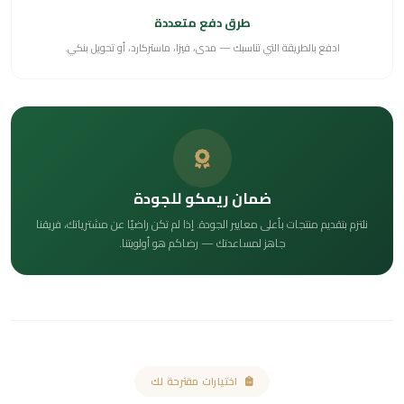
طرق دفع متعددة
ادفع بالطريقة التي تناسبك — مدى، فيزا، ماستركارد، أو تحويل بنكي.
ضمان ريمكو للجودة
نلتزم بتقديم منتجات بأعلى معايير الجودة. إذا لم تكن راضيًا عن مشترياتك، فريقنا
جاهز لمساعدتك — رضاكم هو أولويتنا.
اختيارات مقترحة لك