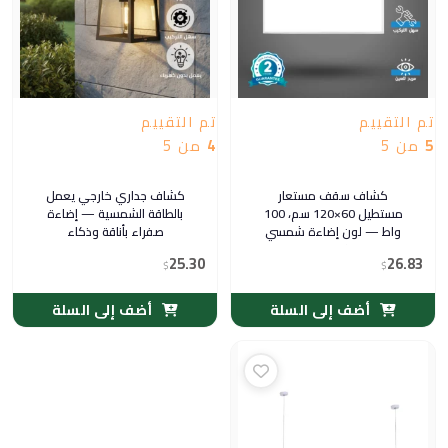
تم التقييم
تم التقييم
5
من 5
4
من 5
كشاف سقف مستعار
كشاف جداري خارجي يعمل
مستطيل 60×120 سم، 100
بالطاقة الشمسية — إضاءة
واط — لون إضاءة شمسي
صفراء بأناقة وذكاء
كريمي
25.30
26.83
$
$
أضف إلى السلة
أضف إلى السلة