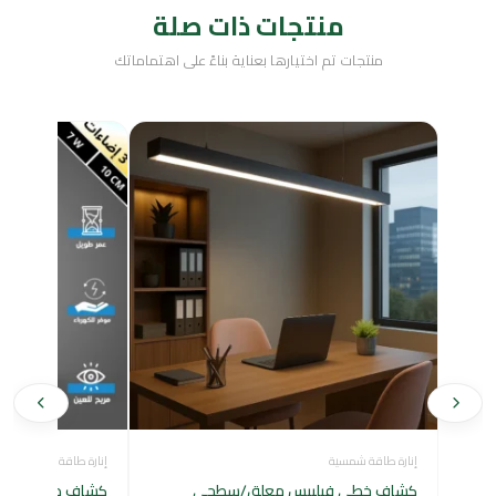
منتجات ذات صلة
منتجات تم اختيارها بعناية بناءً على اهتماماتك
إنارة طاقة شمسية
إنارة طاقة شمسية
كشاف خطي فيليبس معلق/سطحي
كشاف دفن بنل مت