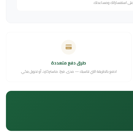
 على استفساراتك ومساعدتك.
طرق دفع متعددة
ادفع بالطريقة التي تناسبك — مدى، فيزا، ماستركارد، أو تحويل بنكي.