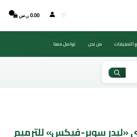
♡
0.00
ر.س
 التصنيفات
من نحن
تواصل معنا
 «ليدر سوبر-فيكس» للترميم