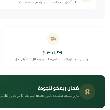
نوفر لك أفضل الأسعار مع عروض وتخفيضات مستمرة.
توصيل سريع
شحن لجميع مناطق المملكة العربية السعودية خلال ٢-٥ أيام عمل.
ضمان ريمكو للجودة
نلتزم بتقديم منتجات بأعلى معايير الجودة. إذا لم تكن راضيًا