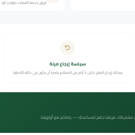
فريق خدمة العملاء متواجد للرد
سياسة إرجاع مرنة
يمكنك إرجاع المنتج خلال ٧ أيام من الاستلام بشرط أن يكون في حالته الأصلية.
 عن مشترياتك، فريقنا جاهز لمساعدتك — رضاكم هو أولويتنا.