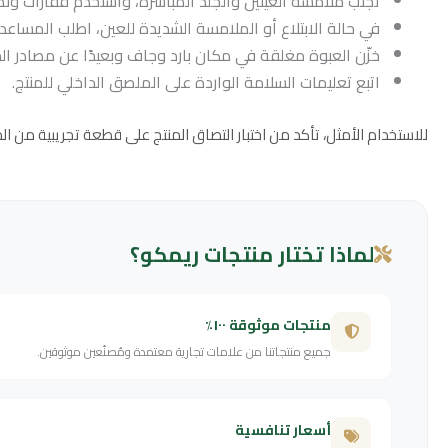
تجنب ملامسة العينين والجلد المباشرة، واستخدم قفازات ونظا
في حالة الابتلاع أو الملامسة الشديدة للعين، اطلب المساعدة 
خزّن العبوة مغلقة في مكان بارد وجاف وبعيدًا عن مصادر الحر
اتبع تعليمات السلامة الواردة على الملصق الداخلي للمنتج.
للاستخدام الأمثل، تأكد من اختبار التصاق المنتج على قطعة تجريبية من ال
لماذا تختار منتجات ريمكو؟
منتجات موثوقة ١٠٠٪
جميع منتجاتنا من علامات تجارية معتمدة ومُصنّعين موثوقين.
أسعار تنافسية