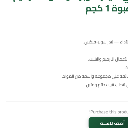
1 كجم
أداء — ليدر سوبر-فيكس.
مال الترميم والتثبيت.
.
ئقة على مجموعة واسعة من المواد.
تتطلب تثبيت دائم ومتين.
Purchase this prod
أضف للسلة