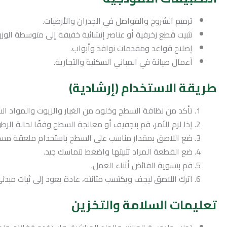
ترميم الشروخ والفواصل في الجدران والأرضيات.
تثبيت قطع زخرفية أو عناصر إنشائية خفيفة إلى متوسطة الوزن
إصلاح قواعد ومقدمات نوافذ وأبواب.
أعمال صيانة في المباني السكنية والتجارية.
طريقة الاستخدام (إرشادية)
تأكد من نظافة السطح وخلوه من الغبار والزيوت والمواد السا
إذا لزم الأمر، قم بتجفيف أو معالجة السطح وفقًا لحالة الرطو
ضع اللاصق بمقدار مناسب على السطح باستخدام ملعقة م
ضع القطعة المراد تثبيتها واضغط لتماسك جيد.
قم بتسوية الفائض أثناء العمل.
اترك اللاصق ليجف ويكتسب متانته، عادة يعود إلى ثبات مبدئي ثم يصل إلى ثبات نهائي خلال 24
تعليمات السلامة والتخزين