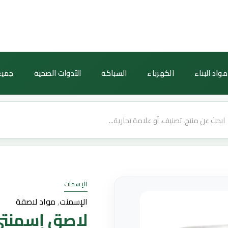
كمية
لاصق
إسمنتي
«ليدر
سوبر-
مواد البناء
الكهرباء
السباكة
الأدوات الصحية
جميع
فيكس»
للترميم
والتثبيت
—
عبوة
1
كجم
الإسمنت
الإسمنت
,
مواد لاصقة
لاصق إسمنتي