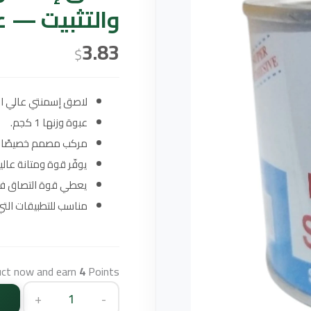
والتثبيت — عبوة 
3.83
$
لاصق إسمنتي عالي ال
عبوة وزنها 1 كجم.
مركب مصمم خصيصًا لأع
يوفّر قوة ومتانة عالية
يعطي قوة التصاق فا
مناسب للتطبيقات التي 
uct now and earn
4
Points!
+
-