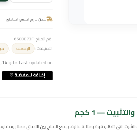
شحن سريع لجميع المناطق
رقم المنتج:
658DB73F
التصنيفات:
,
الإسمنت
موا
Last updated on مايو 14, 2026 11:30 ص
ثبيت — 1 كجم
ت التي تتطلب قوة ومتانة عالية. يجمع المنتج بين التصاق ممتاز ومقاومة للعو