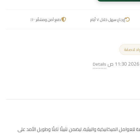
إرجاع سهل خلال ٧ أيام
دفع آمن ومشفّر ١٠٠٪
د لاصقة
Details
امل الميكانيكية والبيئية، ليضمن تثبيتًا ثابتًا وطويل الأمد على