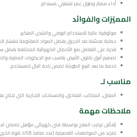
أداء ممتاز وطول عمر تشغيلي مستدام.
المميّزات والفوائد
موثوقية عالية للاستخدام اليومي والشحن المتكرر.
حماية محسّنة ضد الحريق بفضل المواد المقاومة لانتشار الل
قدرة على التعامل مع الأحمال الكهربائية المختلفة بفضل س
تصميم أنيق باللون الأبيض يتناسب مع الديكورات المنزلية والمك
خدمة ما بعد البيع الطويلة تضمن راحة البال للمستخدم.
مناسب لـ
المنازل، المكاتب، الفنادق، والمساحات التجارية التي تحتاج 
ملاحظات مهمة
يُفضّل تركيب المنتج بواسطة فني كهربائي مؤهل لضمان السل
لمزيد من المواصفات التفصيلية (عدد منافذ USB، قوة الخرج، الأبعاد الفنية)، راجع ورقة المواصفات أو تواصل مع الموزّع.