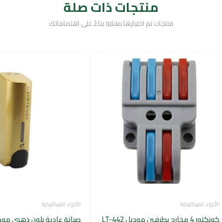
منتجات ذات صلة
منتجات تم اختيارها بعناية بناءً على اهتماماتك
الأجزاء الميكانيكية
الأجزاء الميكانيكية
كونكتور 4 مخارج بطرفين موديل LT-442
صبانة عادية بلون ذهبي موديل GD