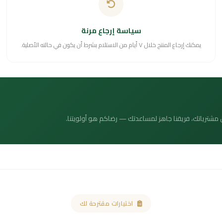
سياسة إرجاع مرنة
يمكنك إرجاع المنتج خلال ٧ أيام من الاستلام بشرط أن يكون في حالته الأصلية.
 عن مشترياتك، فريقنا جاهز لمساعدتك — رضاكم هو أولويتنا.
اختيارات مقترحة لك