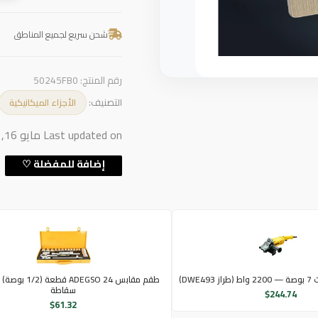
شحن سريع لجميع المناطق
رقم المنتج:
50245FB0
التصنيف:
الأجزاء الميكانيكية
Last updated on مايو 16, 2026 12:30 ص
DWE)
طقم مقابس ADEGSO 24 
سقاطة
$
244.74
$
61.32