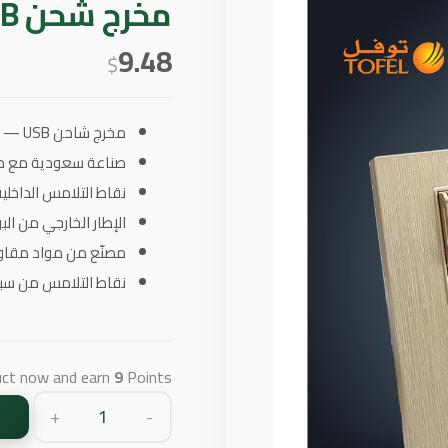
مخرج شحن USB أبيض من الفنار
9.48
$
مخرج شاحن USB — اللون: أبيض، العلامة التجارية: الفنار
صناعة سعودية مع ضمان استب
نقاط التلامس الداخلي
الإطار الخارجي من ال
مصنّع من مواد مقاوم
نقاط التلامس من سبا
uct now and earn
9
Points!
+
-