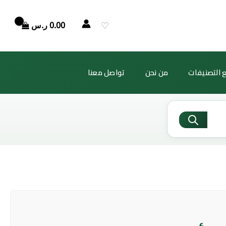
♡
0.00
ر.س
 التصنيفات
من نحن
تواصل معنا