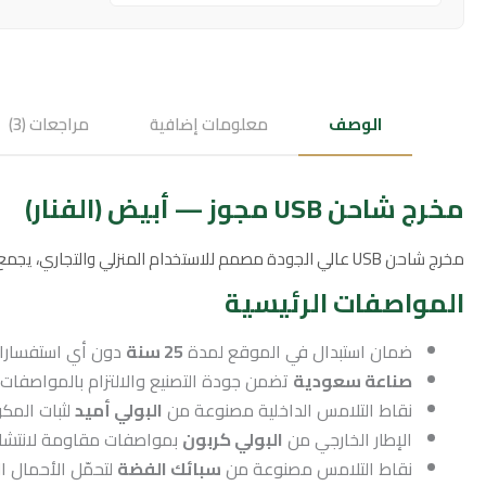
الوصف
معلومات إضافية
مراجعات (3)
مخرج شاحن USB مجوز — أبيض (الفنار)
مخرج شاحن USB عالي الجودة مصمم للاستخدام المنزلي والتجاري، يجمع بين متانة المواد ومواصفات أمان متقدمة مع ضمان طويل الأمد.
المواصفات الرئيسية
ضمان استبدال في الموقع لمدة
25 سنة
دون أي استفسارا
صناعة سعودية
تضمن جودة التصنيع والالتزام بالمواصفات ا
نقاط التلامس الداخلية مصنوعة من
البولي أميد
لثبات المك
الإطار الخارجي من
البولي كربون
بمواصفات مقاومة لانتشار 
نقاط التلامس مصنوعة من
سبائك الفضة
لتحمّل الأحمال ا