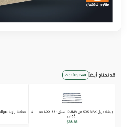
قد تحتاج أيضاً
العدد والأدوات
ريشة دريل SDS‑MAX من DUMA (هلتي) 35–400 مم — 4
مطحنة زاوية ديوالت 7 بوصة — 2200 واط (طراز 493
رؤوس
$
35.83