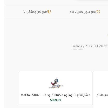
إرجاع سهل خلال ٧ أيام
دفع آمن ومشفّر ١٠٠٪
Details
قطعة (1/2 بوصة) مع مفتاح
منشار قطع الألومنيوم ماكيتا 10 بوصة — Makita LS1040
$
389.39