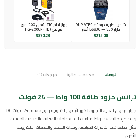
شاحن بطارية دوماتك DUMATEC
جهاز لحام TIG رقمي 200 أمبير -
طراز BS830 — 830 أمبير
موديل TIG-200CP (HD)
$
370.23
$
215.00
الوصف
معلومات إضافية
مراجعات (1)
ترانس مزود طاقة 100 واط — 24 فولت
جهاز موثوق لتغذية الأجهزة الكهربائية والإلكترونية بخرج مستقر 24 فولت DC
وبقدرة إجمالية 100 واط، مناسب للاستخدامات المنزلية والصناعية الخفيفة
مثل إضاءة LED، كاميرات المراقبة، وحدات التحكم والمعدات الإلكترونية
الأخرى.