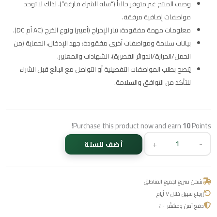
وصف المنتج غير متوفر حالياً (“سلة الشراء فارغة”)، لذلك لا توجد
مواصفات إضافية مرفقة.
معلومات مهمة مفقودة: تيار الإخراج (أمبير) ونوع الخرج (AC أم DC).
بيانات سلامة ومواصفات أخرى مفقودة: جهد الإدخال، الحماية (من
الحمل/الحرارة/الدوائر القصيرة)، الشهادات والمعايير.
يُنصح بطلب المواصفات التفصيلية أو التواصل مع البائع قبل الشراء
للتأكد من التوافق والسلامة.
Purchase this product now and earn
10
Points!
+
-
أضف للسلة
شحن سريع لجميع المناطق
إرجاع سهل خلال ٧ أيام
دفع آمن ومشفّر ١٠٠٪