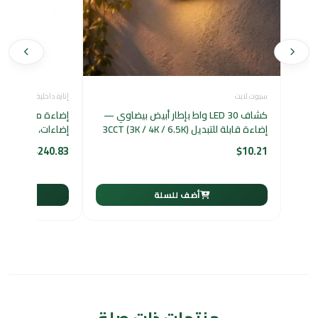
سبوت لايت
إنارة داخلية
كشاف LED 30 واط بإطار أبيض بيضاوي —
إضاءة قابلة للتبديل 3CCT (3K / 4K / 6.5K)
إضاءات، 18 واط، قطر 40 سم
$
240.83
$
10.21
أضف للسلة
أ