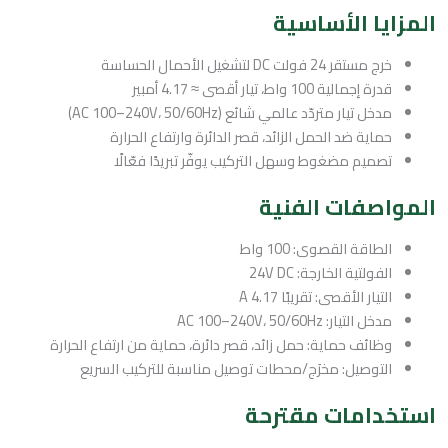
المزايا الأساسية
خرج مستقر 24 فولت DC لتشغيل الأحمال الحساسة
قدرة إجمالية 100 واط، تيار أقصى ≈ 4.17 أمبير
مدخل تيار متردّد عالمي شائع (AC 100–240V، 50/60Hz)
حماية ضد الحمل الزائد، قصر الدائرة وارتفاع الحرارة
تصميم مضغوط وسهل التركيب يوفّر تبريدًا فعّالًا
المواصفات الفنية
الطاقة القصوى: 100 واط
الفولتية الخارجة: 24V DC
التيار الأقصى: تقريبًا 4.17 A
مدخل التيار: AC 100–240V، 50/60Hz
وظائف حماية: حمل زائد، قصر دائرة، حماية من ارتفاع الحرارة
التوصيل: مخرَج/محطات توصيل مناسبة للتركيب السريع
استخدامات مقترحة