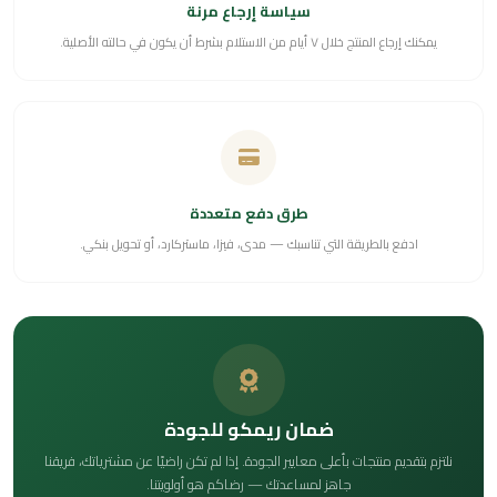
سياسة إرجاع مرنة
يمكنك إرجاع المنتج خلال ٧ أيام من الاستلام بشرط أن يكون في حالته الأصلية.
طرق دفع متعددة
ادفع بالطريقة التي تناسبك — مدى، فيزا، ماستركارد، أو تحويل بنكي.
ضمان ريمكو للجودة
نلتزم بتقديم منتجات بأعلى معايير الجودة. إذا لم تكن راضيًا عن مشترياتك، فريقنا
جاهز لمساعدتك — رضاكم هو أولويتنا.