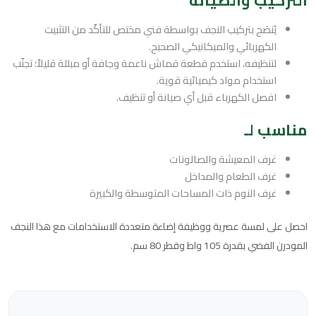
يُنصَح بتركيب النجف بواسطة فني مختص للتأكّد من التثبيت
الكهربائي والميكانيكي الصحيح.
لتنظيفه، استخدم قطعة قماش ناعمة وجافة أو مبللة قليلاً؛ تجنّب
استخدام مواد كيميائية قوية.
افصل الكهرباء قبل أي صيانة أو تنظيف.
مناسب لـ
غرف المعيشة والصالونات
غرف الطعام والمداخل
غرف النوم ذات المساحات المتوسطة والكبيرة
احصل على لمسة عصرية ووظيفة إضاءة متعددة الاستخدامات مع هذا النجف
المودرن الفضي بقدرة 105 واط وقطر 80 سم.