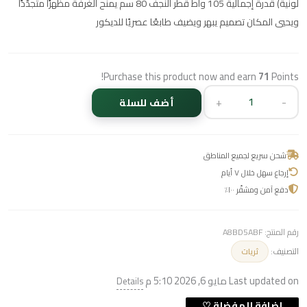
لونية) قدرة إجمالية 105 واط قطر النجف 80 سم يمنح الغرفة مظهرًا متجدّدًا
ويحيي المكان تصميم يبهر ويضيف طابعًا عصريًا للديكور
Purchase this product now and earn
71
Points!
+
-
أضف للسلة
شحن سريع لجميع المناطق
إرجاع سهل خلال ٧ أيام
دفع آمن ومشفّر ١٠٠٪
رقم المنتج:
A8BD5ABF
التصنيف:
ثريات
Last updated on مايو 6, 2026 5:10 م
Details