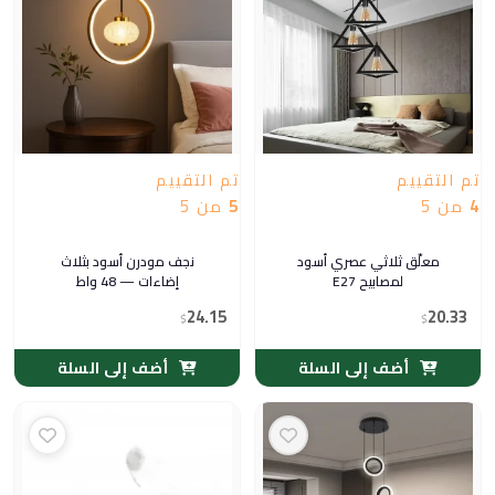
تم التقييم
تم التقييم
4
من 5
5
من 5
معلّق ثلاثي عصري أسود
نجف مودرن أسود بثلاث
لمصابيح E27
إضاءات — 48 واط
24.15
20.33
$
$
أضف إلى السلة
أضف إلى السلة