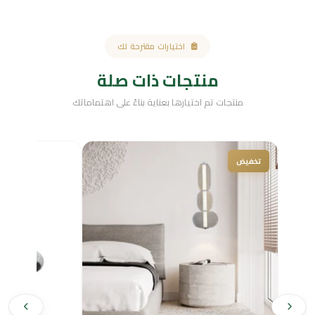
اختيارات مقترحة لك
منتجات ذات صلة
منتجات تم اختيارها بعناية بناءً على اهتماماتك
السعر
السعر
الحالي
الأصلي
تخفيض
هو:
هو:
$4,336.99.
$33.00.