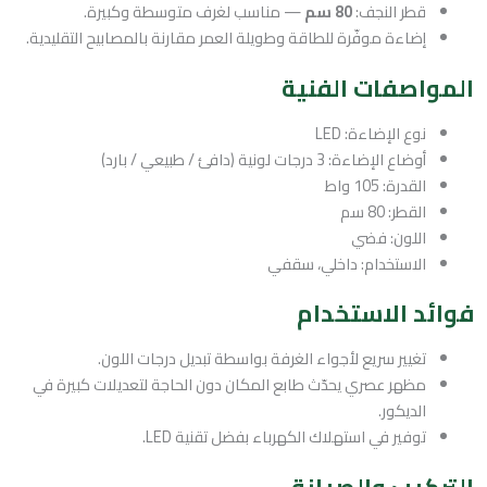
قطر النجف:
80 سم
— مناسب لغرف متوسطة وكبيرة.
إضاءة موفّرة للطاقة وطويلة العمر مقارنة بالمصابيح التقليدية.
المواصفات الفنية
نوع الإضاءة: LED
أوضاع الإضاءة: 3 درجات لونية (دافئ / طبيعي / بارد)
القدرة: 105 واط
القطر: 80 سم
اللون: فضي
الاستخدام: داخلي، سقفي
فوائد الاستخدام
تغيير سريع لأجواء الغرفة بواسطة تبديل درجات اللون.
مظهر عصري يحدّث طابع المكان دون الحاجة لتعديلات كبيرة في
الديكور.
توفير في استهلاك الكهرباء بفضل تقنية LED.
التركيب والصيانة