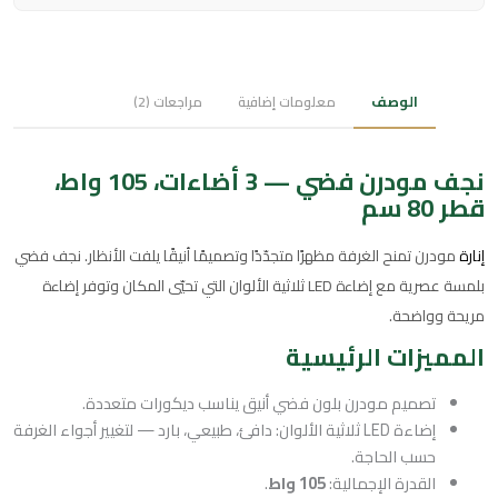
الوصف
معلومات إضافية
مراجعات (2)
نجف مودرن فضي — 3 أضاءات، 105 واط،
قطر 80 سم
إنارة
مودرن تمنح الغرفة مظهرًا متجدّدًا وتصميمًا أنيقًا يلفت الأنظار. نجف فضي
بلمسة عصرية مع إضاءة LED ثلاثية الألوان التي تحيّي المكان وتوفر إضاءة
مريحة وواضحة.
المميزات الرئيسية
تصميم مودرن بلون فضي أنيق يناسب ديكورات متعددة.
إضاءة LED ثلاثية الألوان: دافئ، طبيعي، بارد — لتغيير أجواء الغرفة
حسب الحاجة.
القدرة الإجمالية:
105 واط
.