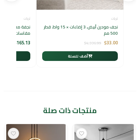
ثريات
ثريات
نجف مودرن أبيض، 3 إضاءات × 15 واط، قطر
نجفة معلقة مودر
500 مم
مقاسات 40 / 60 / 80 سم — 200 واط
$
165.13
$
33.00
$
4,336.99
أضف للسلة
أ
منتجات ذات صلة