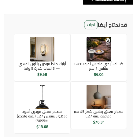
قد تحتاج أيضاً
لمبات
كشاف أرضي غاطس لمبة GU10
أبليك حائط مودرن باللون الذهبي
مقاس 7 سم
— 3 لمبات بقدرة 5 واط
$
9.58
$
6.04
مصباح معلق رمادي بقطر 45 سم
مصباح معلق مودرن أسود
وقاعدة لمبة E27
وذهبي بمقبس E27 (لمبة واحدة)
(#3695)
$
76.31
$
13.68