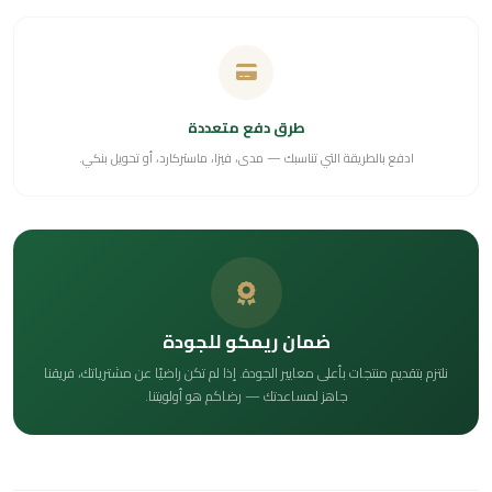
طرق دفع متعددة
ادفع بالطريقة التي تناسبك — مدى، فيزا، ماستركارد، أو تحويل بنكي.
ضمان ريمكو للجودة
نلتزم بتقديم منتجات بأعلى معايير الجودة. إذا لم تكن راضيًا عن مشترياتك، فريقنا
جاهز لمساعدتك — رضاكم هو أولويتنا.