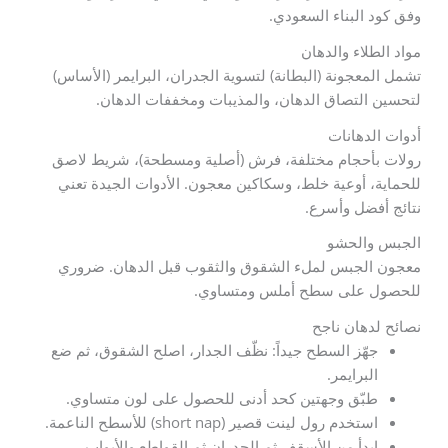
وفق كود البناء السعودي.
مواد الطلاء والدهان
تشمل المعجونة (البطانة) لتسوية الجدران، البرايمر (الأساس)
لتحسين التصاق الدهان، والمذيبات ومخففات الدهان.
أدوات الدهانات
رولات بأحجام مختلفة، فرش (أصلية ومسطحة)، شريط لاصق
للحماية، أوعية خلط، وسكاكين معجون. الأدوات الجيدة تعني
نتائج أفضل وأسرع.
الجبس والحشو
معجون الجبس لملء الشقوق والثقوب قبل الدهان. ضروري
للحصول على سطح أملس ومتساوي.
نصائح لدهان ناجح
جهّز السطح جيداً: نظّف الجدار، اصلح الشقوق، ثم ضع
البرايمر.
طبّق وجهتين كحد أدنى للحصول على لون متساوي.
استخدم رول لينت قصير (short nap) للأسطح الناعمة.
ابدأ من الأسقف ثم الجدران ثم القواطع والأبواب.