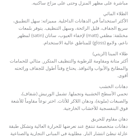
مباشرة على مظهر المنزل وحتى على مزاج ساكنيه.
الطلاء المائي
الأكثر استخداماً في الدهانات الداخلية. مميزاته: سهل التطبيق،
سريع الجفاف، قليل الرائحة، وسهل التنظيف. يتوفر بلمعات
مختلفة: مطفي (matt) لإخفاء العيوب، ساتان (satin) لمظهر
ناعم، ولامع (gloss) للمناطق عالية الاستخدام.
طلاء المينا (الزيتي)
أكثر متانة ومقاومة للرطوبة والتنظيف المتكرر. مثالي للحمامات
والمطابخ والأبواب والنوافذ. يحتاج وقتاً أطول للجفاف ورائحته
أقوى.
دهانات الخشب
تحمي الأسطح الخشبية وتجملها. تشمل الورنيش (شفاف)،
والصبغات (ملونة)، ودهان اللاكر للأثاث. اختر نوعاً مقاوماً للأشعة
فوق البنفسجية للأخشاب الخارجية.
دهان مقاوم للحريق
دهانات متخصصة تنتفخ عند تعرضها للحرارة العالية وتشكل طبقة
عازلة تبطئ انتشار النار. مطلوبة في المباني التجارية والصناعية