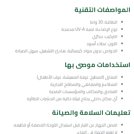
المواصفات التقنية
الطاقة: 30 واط
نوع الإضاءة: لمبة UV‑A مدمجة
التركيب: جدارّي
اللون: غطاء أسود
الخواص: بدون مواد كيميائية، هادئ التشغيل، سهل الصيانة
استخدامات موصى بها
المنازل (المطبخ، غرفة المعيشة، غرف الأطفال)
المطاعم والمقاهي والمطابخ التجارية
الفنادق والمكاتب والمؤسسات الصحية
أي مكان داخلي يحتاج لبيئة خالية من الحشرات الطائرة
تعليمات السلامة والصيانة
افصل الجهاز عن التيار قبل استبدال اللوحة اللاصقة أو تنظيفه.
لا تغمر الجهاز في الماء.