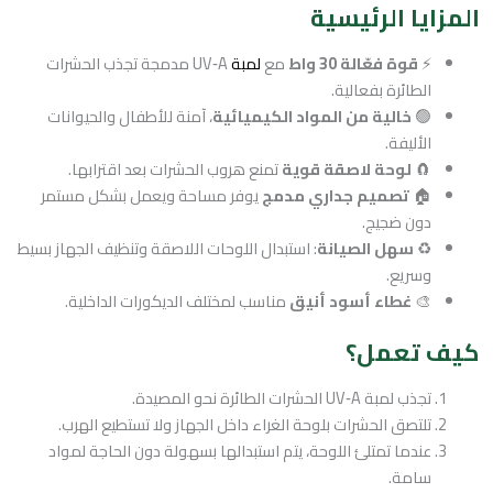
المزايا الرئيسية
⚡️
قوة فعّالة 30 واط
مع
لمبة
UV‑A مدمجة تجذب الحشرات
الطائرة بفعالية.
🟢
خالية من المواد الكيميائية
، آمنة للأطفال والحيوانات
الأليفة.
🧲
لوحة لاصقة قوية
تمنع هروب الحشرات بعد اقترابها.
🏠
تصميم جداري مدمج
يوفر مساحة ويعمل بشكل مستمر
دون ضجيج.
♻️
سهل الصيانة
: استبدال اللوحات اللاصقة وتنظيف الجهاز بسيط
وسريع.
🎨
غطاء أسود أنيق
مناسب لمختلف الديكورات الداخلية.
كيف تعمل؟
تجذب لمبة UV‑A الحشرات الطائرة نحو المصيدة.
تلتصق الحشرات بلوحة الغراء داخل الجهاز ولا تستطيع الهرب.
عندما تمتلئ اللوحة، يتم استبدالها بسهولة دون الحاجة لمواد
سامة.