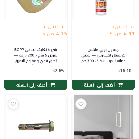
تم التقييم
تم التقييم
4.33
من 5
4.75
من 5
بايسون بولي ماكس
شريط تغليف صناعي BOPP
كريستال اكسبرس — لاصق
بعرض 5 سم × 200 ياردة —
ومانع تسرب شفاف 300 جم
لصق قوي ومقاوم للتمزق
لإغلاق الطرود الثقيلة | MTB
2.65
16.10
$
$
أضف إلى السلة
أضف إلى السلة