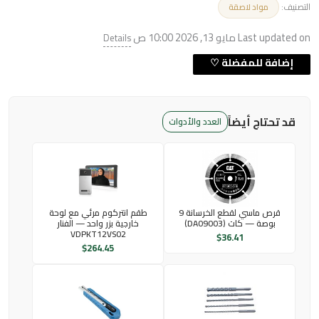
التصنيف:
مواد لاصقة
Last updated on مايو 13, 2026 10:00 ص
Details
قد تحتاج أيضاً
العدد والأدوات
قرص ماسي لقطع الخرسانة 9
طقم انتركوم مرئي مع لوحة
بوصة — كات (DA09003)
خارجية بزر واحد — الفنار
VDPKT12VS02
$
36.41
$
264.45