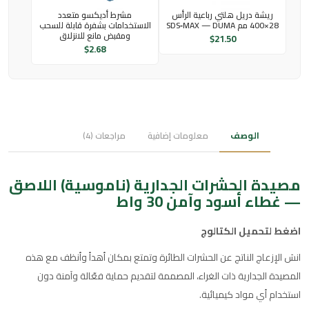
ريشة دريل هلتي رباعية الرأس
مشرط أديكسو متعدد
28×400 مم SDS‑MAX — DUMA
الاستخدامات بشفرة قابلة للسحب
ومقبض مانع للانزلاق
$
21.50
$
2.68
الوصف
معلومات إضافية
مراجعات (4)
مصيدة الحشرات الجدارية (ناموسية) اللاصق
— غطاء أسود وآمن 30 واط
اضغط لتحميل الكتالوج
انسَ الإزعاج الناتج عن الحشرات الطائرة وتمتع بمكان أهدأ وأنظف مع هذه
المصيدة الجدارية ذات الغراء، المصممة لتقديم حماية فعّالة وآمنة دون
استخدام أي مواد كيميائية.