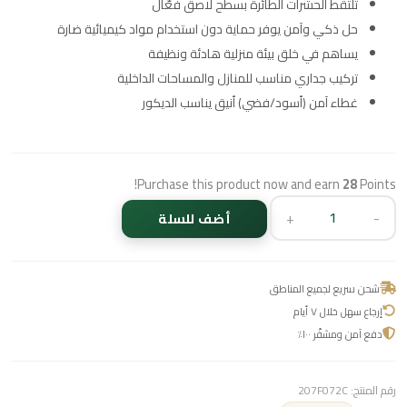
تلتقط الحشرات الطائرة بسطح لاصق فعّال
حل ذكي وآمن يوفر حماية دون استخدام مواد كيميائية ضارة
يساهم في خلق بيئة منزلية هادئة ونظيفة
تركيب جداري مناسب للمنازل والمساحات الداخلية
غطاء آمن (أسود/فضي) أنيق يناسب الديكور
Purchase this product now and earn
28
Points!
+
-
أضف للسلة
شحن سريع لجميع المناطق
إرجاع سهل خلال ٧ أيام
دفع آمن ومشفّر ١٠٠٪
رقم المنتج:
207F072C