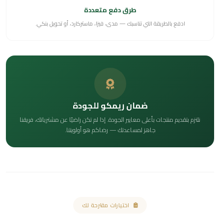
طرق دفع متعددة
ادفع بالطريقة التي تناسبك — مدى، فيزا، ماستركارد، أو تحويل بنكي.
ضمان ريمكو للجودة
نلتزم بتقديم منتجات بأعلى معايير الجودة. إذا لم تكن راضيًا عن مشترياتك، فريقنا
جاهز لمساعدتك — رضاكم هو أولويتنا.
اختيارات مقترحة لك