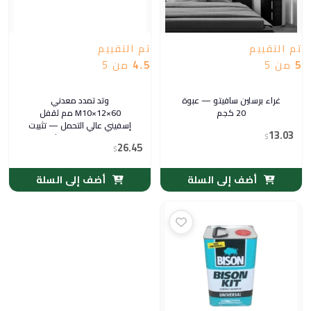
تم التقييم
تم التقييم
5
من 5
4.5
من 5
غراء برسلين سافيتو — عبوة
وتد تمدد معدني
20 كجم
M10×12×60 مم لقفل
إسفيني عالي التحمل — تثبيت
13.03
$
خرساني للمعدات الثقيلة
26.45
$
أضف إلى السلة
أضف إلى السلة