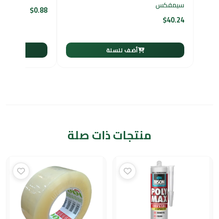
سيمفكس
$
0.88
$
40.24
أضف للسلة
أ
منتجات ذات صلة