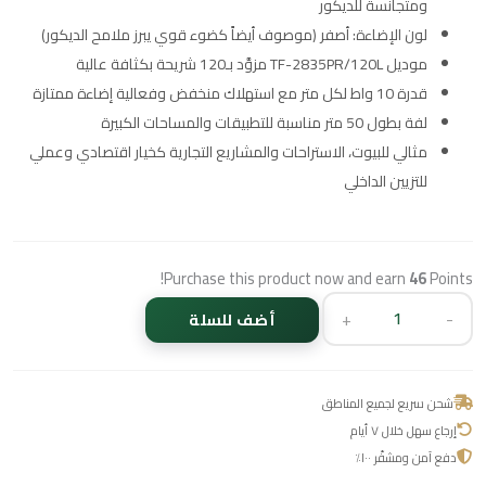
ومتجانسة للديكور
لون الإضاءة: أصفر (موصوف أيضاً كضوء قوي يبرز ملامح الديكور)
موديل TF-2835PR/120L مزوَّد بـ120 شريحة بكثافة عالية
قدرة 10 واط لكل متر مع استهلاك منخفض وفعالية إضاءة ممتازة
لفة بطول 50 متر مناسبة للتطبيقات والمساحات الكبيرة
مثالي للبيوت، الاستراحات والمشاريع التجارية كخيار اقتصادي وعملي
للتزيين الداخلي
Purchase this product now and earn
46
Points!
+
-
أضف للسلة
شحن سريع لجميع المناطق
إرجاع سهل خلال ٧ أيام
دفع آمن ومشفّر ١٠٠٪