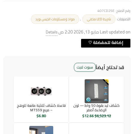
رقم المنتج:
407CD25E
التصنيفات:
,
شريط LED مخفي
مواد ومستلزمات الجبس بورد
Last updated on مايو 13, 2026 2:20 ص
Details
قد تحتاج أيضاً
سبوت لايت
كشاف ليد بقوة 50 واط — لون
قاعدة كشاف ثلاثية مانعة للوهج
الإضاءة أصفر
– مربع MT559
$
6.80
$
12.66
$
6,523.12