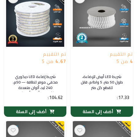
تم التقييم
تم التقييم
4
من 5
4.67
من 5
شريط LED أبيض للإضاءة،
شريط إضاءة LED ديكوري
طول 50 متر، 5 واط/م، قابل
مخفي موفر للطاقة — 50م،
للقطع كل متر
240 ليد، ألوان متعددة
(شمسي/أصفر/أبيض) —
104.62
17.33
$
$
توفل
أضف إلى السلة
أضف إلى السلة