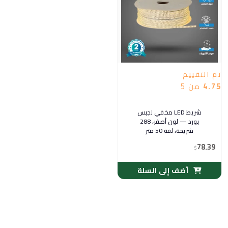
تم التقييم
4.75
من 5
شريط LED مخفي لجبس
بورد — لون أصفر، 288
شريحة، لفة 50 متر
78.39
$
أضف إلى السلة