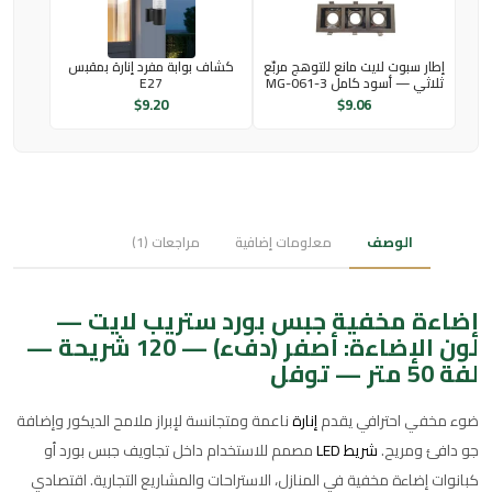
إطار سبوت لايت مانع للتوهج مربّع
كشاف بوابة مفرد إنارة بمقبس
ثلاثي — أسود كامل MG-061-3
E27
$
9.20
$
9.06
الوصف
معلومات إضافية
مراجعات (1)
إضاءة مخفية جبس بورد ستريب لايت —
لون الإضاءة: أصفر (دفء) — 120 شريحة —
لفة 50 متر — توفل
ضوء مخفي احترافي يقدم
إنارة
ناعمة ومتجانسة لإبراز ملامح الديكور وإضافة
جو دافئ ومريح.
شريط LED
مصمم للاستخدام داخل تجاويف جبس بورد أو
كبانوات إضاءة مخفية في المنازل، الاستراحات والمشاريع التجارية. اقتصادي