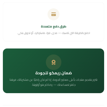
طرق دفع متعددة
ادفع بالطريقة التي تناسبك — مدى، فيزا، ماستركارد، أو تحويل بنكي.
ضمان ريمكو للجودة
نلتزم بتقديم منتجات بأعلى معايير الجودة. إذا لم تكن راضيًا عن مشترياتك، فريقنا
جاهز لمساعدتك — رضاكم هو أولويتنا.