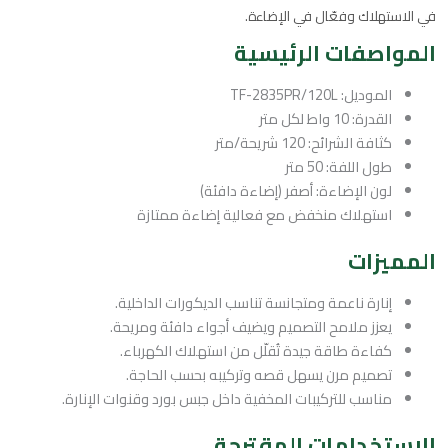
في الاستهلاك وفعّال في الإضاءة.
المواصفات الرئيسية
الموديل: TF-2835PR/120L
القدرة: 10 واط لكل متر
كثافة الشرائح: 120 شريحة/متر
طول اللفة: 50 متر
لون الإضاءة: أصفر (إضاءة دافئة)
استهلاك منخفض مع فعالية إضاءة ممتازة
المميزات
إنارة ناعمة ومتجانسة تناسب الديكورات الداخلية.
يعزز ملامح التصميم ويضيف أجواء دافئة ومريحة.
كفاءة طاقة جيدة تُقلّل من استهلاك الكهرباء.
تصميم مرن يسهل قصه وتركيبه بحسب الحاجة.
مناسب للتركيبات المخفية داخل جبس بورد وقنوات الإنارة.
الاستخدامات المقترحة