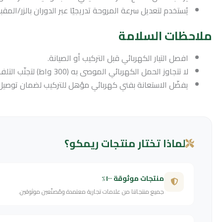
يُستخدم لتعديل سرعة المروحة تدريجيًا عبر الدوران بالزر/ال
ملاحظات السلامة
افصل التيار الكهربائي قبل التركيب أو الصيانة.
لا تتجاوز الحمل الكهربائي الموصى به (300 واط) لتجنّب التلف أو خطر الاحتراق.
يفضّل الاستعانة بفني كهربائي مؤهل للتركيب لضمان توصيل 
لماذا تختار منتجات ريمكو؟
منتجات موثوقة ١٠٠٪
جميع منتجاتنا من علامات تجارية معتمدة ومُصنّعين موثوقين.