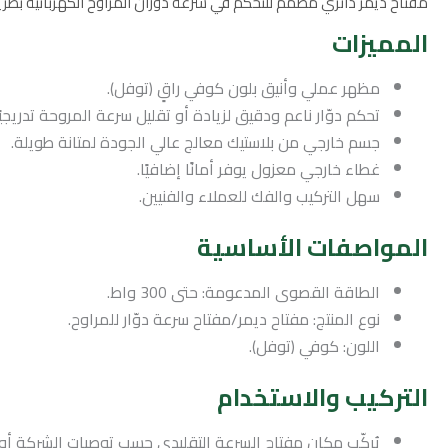
مفتاح ديمر دائري مصمم للتحكم في سرعة دوران المراوح الكهربائية بطري
المميزات
مظهر عملي وأنيق بلون كوفي راقٍ (توفل).
تحكم دوّار ناعم ودقيق لزيادة أو تقليل سرعة المروحة تدريجيًا
جسم خارجي من بلاستيك معالج عالي الجودة لمتانة طويلة.
غطاء خارجي معزول يوفر أمانًا إضافيًا.
سهل التركيب والفك للعملاء والفنيين.
المواصفات الأساسية
الطاقة القصوى المدعومة: حتى 300 واط.
نوع المنتج: مفتاح ديمر/مفتاح سرعة دوّار للمراوح.
اللون: كوفي (توفل).
التركيب والاستخدام
يُركّب مكان مفتاح السرعة التقليدي حسب توصيات الشركة أ