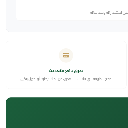
 على استفساراتك ومساعدتك.
طرق دفع متعددة
ادفع بالطريقة التي تناسبك — مدى، فيزا، ماستركارد، أو تحويل بنكي.