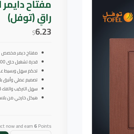
راقٍ (توفل)
6.23
$
مفتاح ديمر مخصص للم
قدرة تشغيل حتى 300 واط.
تحكم سهل وبسيط عبر 
تصميم عملي وأنيق بل
سهل التركيب والفك ل
هيكل خارجي من بلاس
uct now and earn
6
Points!