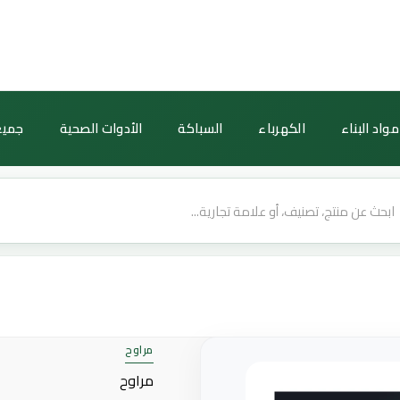
كمية
مفتاح
دايمر
للمروحة
300
مواد البناء
الكهرباء
السباكة
الأدوات الصحية
جميع
واط
بلون
كوفي
راقٍ
(توفل)
مراوح
مراوح