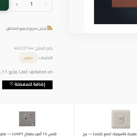
+
-
شحن سريع لجميع المناطق
رقم المنتج:
4A223144
التصنيف:
مراوح
Last updated on مايو 11, 2026 6:20 م
فردة باناسونيك (صنع تايلاند) — بيج
قابس 13 أمبير بمفتاح LUXIFY — فضي