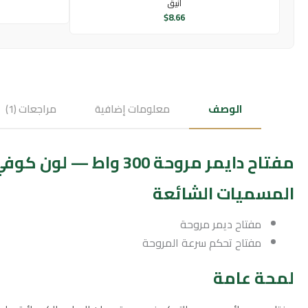
أنيق
$
8.66
الوصف
معلومات إضافية
مراجعات (1)
مفتاح دايمر مروحة 300 واط — لون كوفي راقي (توفل)
المسميات الشائعة
مفتاح ديمر مروحة
مفتاح تحكم سرعة المروحة
لمحة عامة