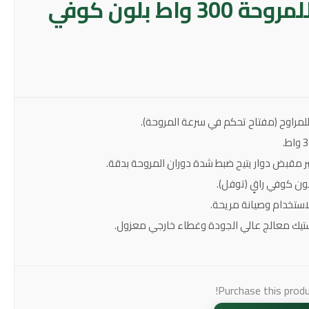
مفتاح دايمر للمروحة 300 واط بلون كوفي
راوح (مفتاح تحكم في سرعة المروحة).
مقبض دوار يتيح ضبط شدة دوران المروحة بدقة.
ون كوفي راقٍ (توفل).
استخدام وصيانة مريحة.
تيك معالج عالي الجودة وغطاء خارجي معزول.
Purchase this prod