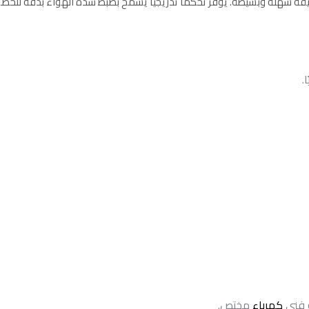
قة سهلة وبسيطة. يوفّر تحكماً تدريجياً يسمح بضبط شدة الهواء بدقة للحصول
.
و فني
كهرباء
مختص.