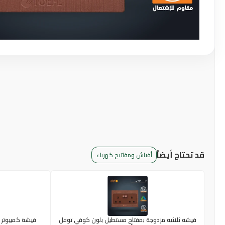
قد تحتاج أيضاً
أفياش ومفاتيح كهرباء
فيشة ثلاثية مزدوجة بمفتاح مستطيل بلون كوفي توفل
فيشة كمبيوتر م