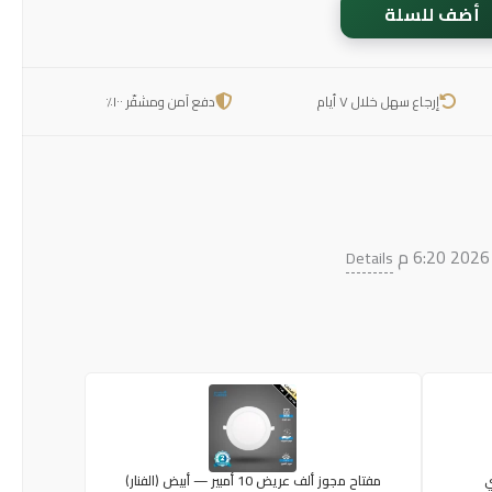
أضف للسلة
إرجاع سهل خلال ٧ أيام
دفع آمن ومشفّر ١٠٠٪
Details
مفتاح مجوز ألف عريض 10 أمبير — أبيض (الفنار)